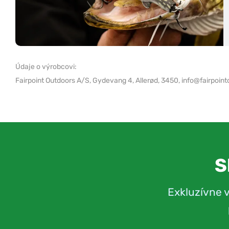
Údaje o výrobcovi:
Fairpoint Outdoors A/S,
Gydevang 4, Allerød, 3450,
info@fairpoint
S
Exkluzívne 