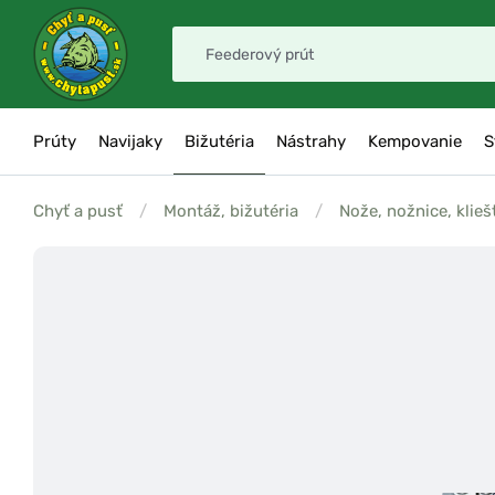
Prúty
Navijaky
Bižutéria
Nástrahy
Kempovanie
S
Chyť a pusť
/
Montáž, bižutéria
/
Nože, nožnice, klieš