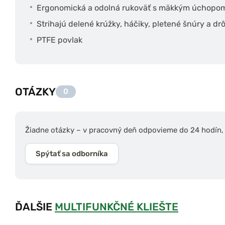
Ergonomická a odolná rukoväť s mäkkým úchopo
Strihajú delené krúžky, háčiky, pletené šnúry a dr
PTFE povlak
OTÁZKY
0
Žiadne otázky – v pracovný deň odpovieme do 24 hodín, s
Spýtať sa odborníka
ĎALŠIE
MULTIFUNKČNÉ KLIEŠTE