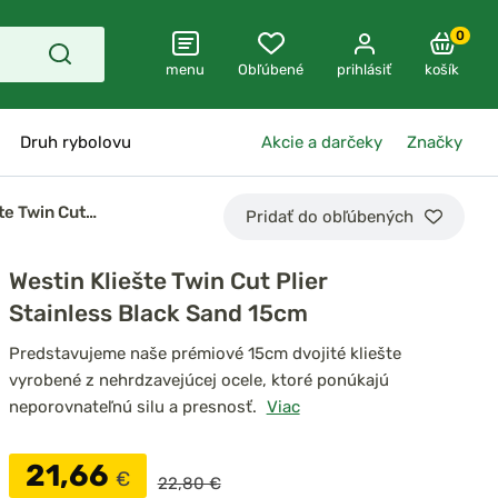
0
menu
Obľúbené
prihlásiť
košík
Druh rybolovu
Akcie a darčeky
Značky
te Twin Cut…
Pridať do obľúbených
Westin Kliešte Twin Cut Plier
Stainless Black Sand 15cm
Predstavujeme naše prémiové 15cm dvojité kliešte
vyrobené z nehrdzavejúcej ocele, ktoré ponúkajú
neporovnateľnú silu a presnosť.
Viac
21,66
€
22,80 €