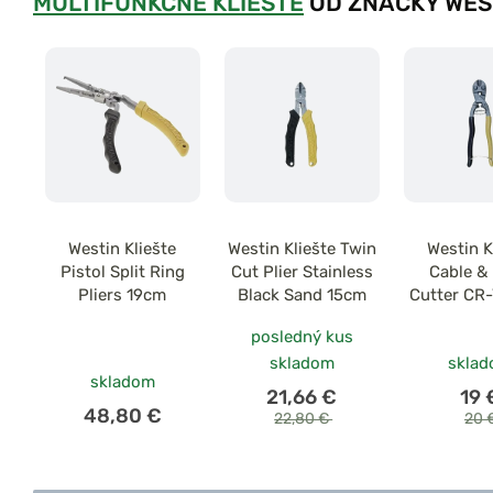
MULTIFUNKČNÉ KLIEŠTE
OD ZNAČKY WES
Westin Kliešte
Westin Kliešte Twin
Westin K
Pistol Split Ring
Cut Plier Stainless
Cable &
Pliers 19cm
Black Sand 15cm
Cutter CR
posledný kus
skladom
skla
skladom
21,66 €
19 
48,80 €
22,80 €
20 