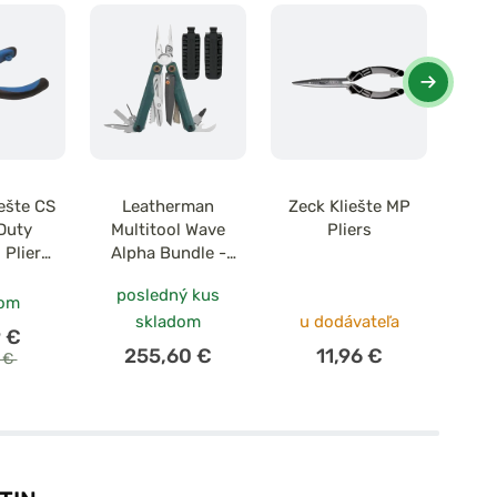
iešte CS
Leatherman
Zeck Kliešte MP
Rapa
Duty
Multitool Wave
Pliers
M
 Plier
Alpha Bundle -
ierna
Cascadia + Bitkit
posledný kus
čierny
dom
skladom
u dodávateľa
9 €
255,60 €
11,96 €
0 €