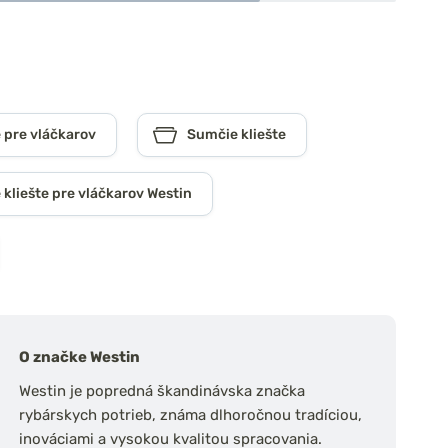
 pre vláčkarov
Sumčie kliešte
kliešte pre vláčkarov Westin
O značke Westin
Westin je popredná škandinávska značka
rybárskych potrieb, známa dlhoročnou tradíciou,
inováciami a vysokou kvalitou spracovania.