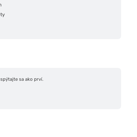
m
ôty
pýtajte sa ako prví.