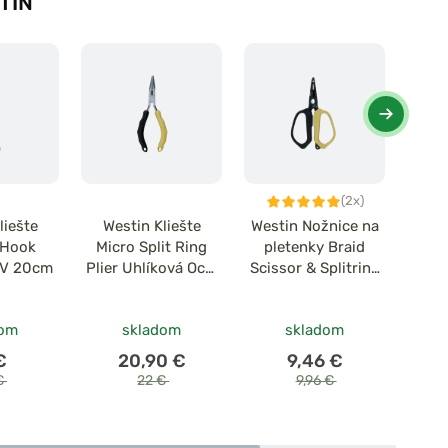
TIN
(2x)
liešte
Westin Kliešte
Westin Nožnice na
West
 Hook
Micro Split Ring
pletenky Braid
Spli
-V 20cm
Plier Uhlíková Oceľ
Scissor & Splitring
V
10cm
Plier Stainless
Black Sand
dom
skladom
skladom
u 
€
20,90 €
9,46 €
€
22 €
9,96 €