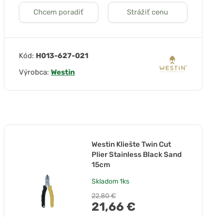
Chcem poradiť
Strážiť cenu
Kód:
H013-627-021
Výrobca:
Westin
Westin Kliešte Twin Cut
Plier Stainless Black Sand
15cm
Skladom
1ks
22,80 €
21,66 €