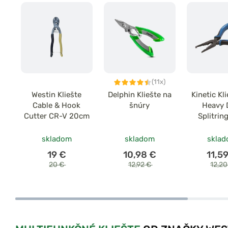
(11x)
Westin Kliešte
Delphin Kliešte na
Kinetic Kl
Cable & Hook
šnúry
Heavy 
Cutter CR-V 20cm
Splitring
Modrá/Č
skladom
skladom
skla
19 €
10,98 €
11,5
20 €
12,92 €
12,2