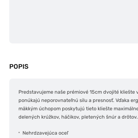
POPIS
Predstavujeme naše prémiové 15cm dvojité kliešte v
ponúkajú neporovnateľnú silu a presnosť. Vďaka er
mäkkým úchopom poskytujú tieto kliešte maximálne p
delených krúžkov, háčikov, pletených šnúr a drôto
Nehrdzavejúca oceľ