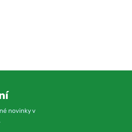
ní
né novinky v
.