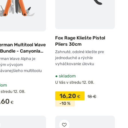
Fox Rage Kliešte Pistol
Pliers 30cm
erman Multitool Wave
 Bundle - Canyonland
Zahnuté, odolné kliešte pre
it black
jednoduché a rýchle
rman Wave Alpha je
vyháčkovanie úlovku
ným vývojom
ávanejšieho multitoolu
●
skladom
U Vás v stredu 12. 08.
dom
 stredu 12. 08.
16,20
€
18 €
,60
€
-10 %