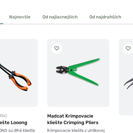
Najnovšie
Od najlacnejších
Od najdrahších
Madcat Krimpovacie
10x)
iešte Looong
kliešte Crimping Pliers
NG sú dlhé kliešte
Krimpovacie kliešte z uhlíkovej