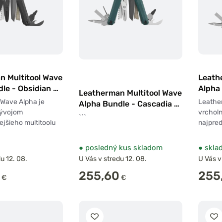
n Multitool Wave
Leath
le - Obsidian +
Alpha
Leatherman Multitool Wave
ny
+ Bitk
Wave Alpha je
Leathe
Alpha Bundle - Cascadia +
vývojom
vrchol
Bitkit čierny
```
jšieho multitoolu
najpred
●
posledný kus skladom
●
skla
u 12. 08.
U Vás v stredu 12. 08.
U Vás v
255,60
255
€
€