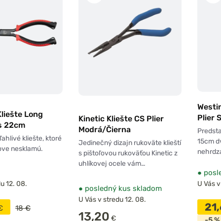
Westin
liešte Long
Plier 
Kinetic Kliešte CS Plier
rs 22cm
15cm
Modrá/Čierna
Predst
ahlivé kliešte, ktoré
15cm dv
Jedinečný dizajn rukoväte klieští
love nesklamú.
nehrdza
s pištoľovou rukoväťou Kinetic z
uhlíkovej ocele vám…
●
posl
u 12. 08.
U Vás v
●
posledný kus skladom
U Vás v stredu 12. 08.
21
€
18 €
13,20
€
-5 %