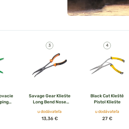
ovacie
Savage Gear Kliešte
Black Cat Kleště
mping
Long Bend Nose
Pistol Kliešte
Plier
u dodávateľa
u dodávateľa
13,36 €
27 €