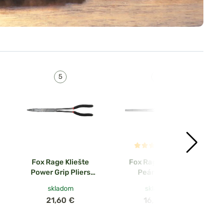
(2x)
Fox Rage Kliešte
Fox Rage Kliešte
Power Grip Pliers
Peán 24cm
33cm
skladom
skladom
21,60 €
16,20 €