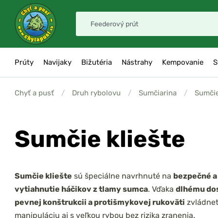
Prúty
Navijaky
Bižutéria
Nástrahy
Kempovanie
S
Chyť a pusť
/
Druh rybolovu
/
Sumčiarina
/
Sumčie
Sumčie kliešte
Sumčie kliešte
sú špeciálne navrhnuté na
bezpečné a
vytiahnutie háčikov z tlamy sumca
. Vďaka
dlhému do
pevnej konštrukcii a protišmykovej rukoväti
zvládne
manipuláciu aj s veľkou rybou bez rizika zranenia.