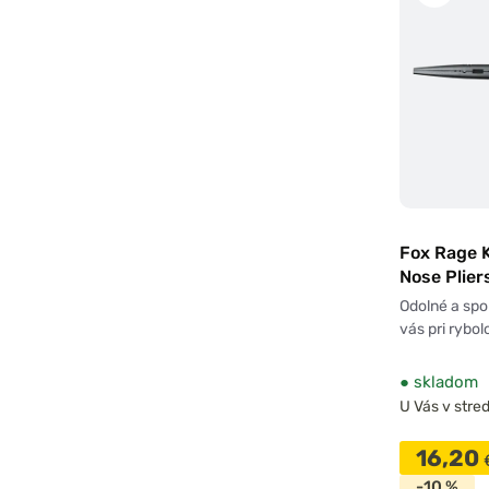
Fox Rage K
Nose Plie
Odolné a spoľ
vás pri rybo
●
skladom
U Vás v stred
16,20
-10 %