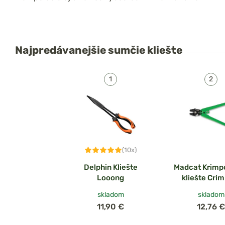
Najpredávanejšie
sumčie kliešte
(10x)
Delphin Kliešte
Madcat Krimp
Looong
kliešte Cri
Pliers
skladom
skladom
11,90 €
12,76 €