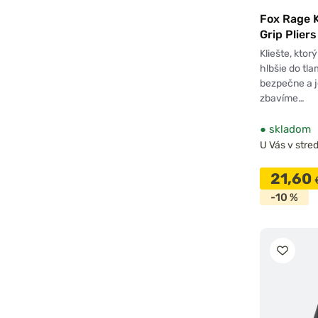
Fox Rage K
Grip Plier
Kliešte, kto
hlbšie do tl
bezpečne a 
zbavíme…
●
skladom
U Vás v stred
21,60
-10 %