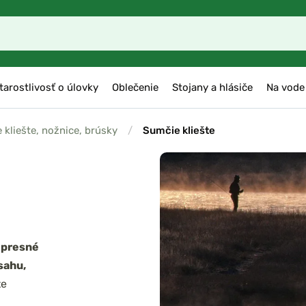
tarostlivosť o úlovky
Oblečenie
Stojany a hlásiče
Na vode
 kliešte, nožnice, brúsky
/
Sumčie kliešte
 presné
sahu,
te