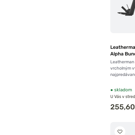
Leatherma
Alpha Bund
Bitkit čier
Leatherman 
vrcholným 
najpredávane
●
skladom
U Vás v stred
255,60