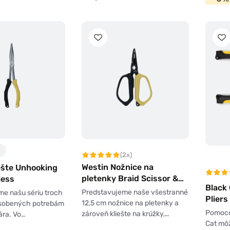
(2x)
Westin Nožnice na
ešte Unhooking
pletenky Braid Scissor &
less
Black 
Splitring Plier Stainless
Predstavujeme naše všestranné
e našu sériu troch
Pliers
Black Sand
12,5 cm nožnice na pletenky a
pôsobených potrebám
Pomocou
zároveň kliešte na krúžky,…
ára. Vo…
Cat mô