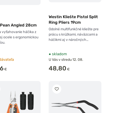
Westin Kliešte Pistol Split
Ring Pliers 19cm
 Pean Angled 28cm
Odolné multifunkčné kliešte pre
 vyťahovanie háčika z
prácu s krúžkami, náväzcami a
ej ocele s ergonomickou
háčikmi aj v náročných…
ťou.
●
skladom
dávateľa
U Vás v stredu 12. 08.
56
48,80
€
€