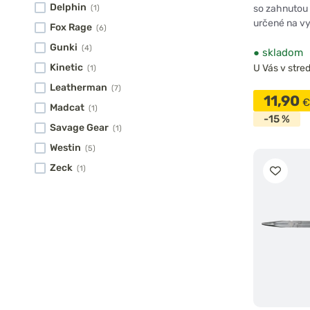
Delphin
so zahnutou 
(1)
určené na vy
Fox Rage
(6)
Gunki
(4)
●
skladom
Kinetic
U Vás v stred
(1)
Leatherman
(7)
11,90
€
Madcat
(1)
-15 %
Savage Gear
(1)
Westin
(5)
Zeck
(1)