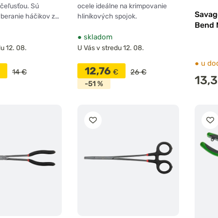
čeľusťou. Sú
ocele ideálne na krimpovanie
Savag
beranie háčikov z…
hliníkových spojok.
Bend 
●
skladom
u 12. 08.
U Vás v stredu 12. 08.
●
u do
12,76
14 €
€
26 €
13,
-51 %