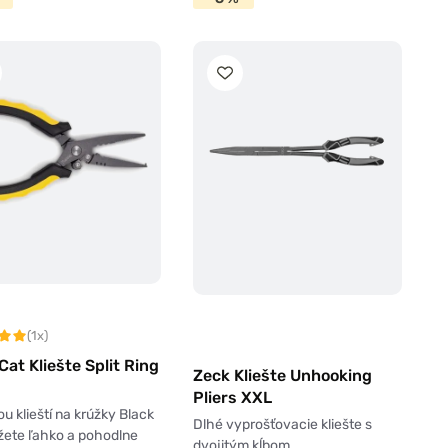
(1x)
Cat Kliešte Split Ring
Zeck Kliešte Unhooking
Pliers XXL
 klieští na krúžky Black
Dlhé vyprošťovacie kliešte s
žete ľahko a pohodlne
dvojitým kĺbom.