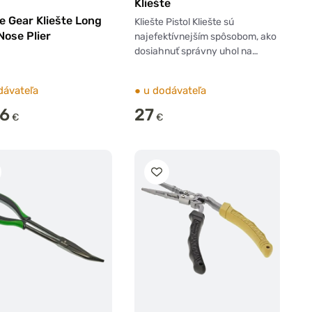
Kliešte
e Gear Kliešte Long
Kliešte Pistol Kliešte sú
Nose Plier
najefektívnejším spôsobom, ako
dosiahnuť správny uhol na…
dávateľa
●
u dodávateľa
36
27
€
€