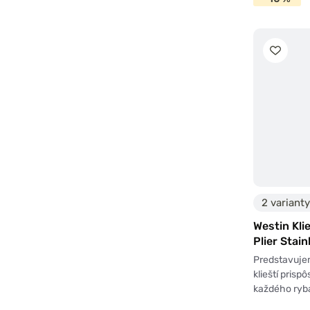
2 varianty
Westin Kli
Plier Stain
Predstavujem
klieští pris
každého ryb