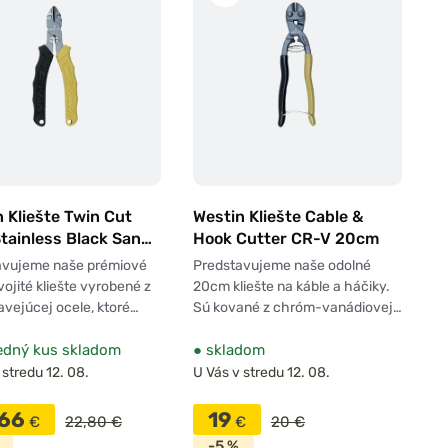
 Kliešte Twin Cut
Westin Kliešte Cable &
Stainless Black Sand
Hook Cutter CR-V 20cm
avujeme naše prémiové
Predstavujeme naše odolné
ojité kliešte vyrobené z
20cm kliešte na káble a háčiky.
vejúcej ocele, ktoré…
Sú kované z chróm-vanádiovej…
edný kus skladom
●
skladom
 stredu 12. 08.
U Vás v stredu 12. 08.
,66
19
€
22,80 €
€
20 €
-5 %