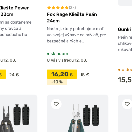
liešte Power
(2x)
Fox Rage Kliešte Peán
s 33cm
24cm
rými sa dostaneme
amy dravca a
Nástroj, ktorý potrebujete mať
Gunki
jednoducho ho
vo svojej výbave na prívlač, pre
Peán na
bezpečné a rýchle…
uhlíkov
rukovä
●
skladom
u 12. 08.
U Vás v stredu 12. 08.
●
u do
16,20
€
24 €
€
18 €
15,
-10 %