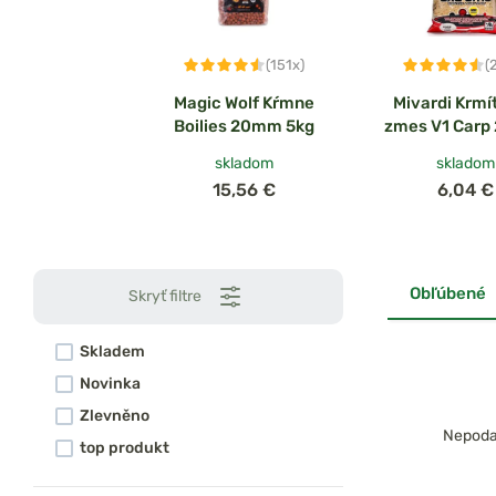
(151x)
(
Magic Wolf Kŕmne
Mivardi Krmí
Boilies 20mm 5kg
zmes V1 Carp
skladom
skladom
15,56 €
6,04 €
Obľúbené
Skryť filtre
Skladem
Novinka
Zlevněno
Nepodar
top produkt