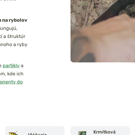
h na rybolov
fungujú,
 a štruktúr
mnoho a ryby
te
partikly
a
am, kde ich
ponenty do
Krmítková
Vláčacie