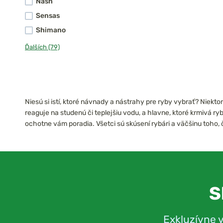
Nash
Sensas
Shimano
Ďalších (79)
Niesú si istí, ktoré návnady a nástrahy pre ryby vybrať? Niekt
reaguje na studenú či teplejšiu vodu, a hlavne, ktoré krmivá
ochotne vám poradia. Všetci sú skúsení rybári a väčšinu toho,
S
Exkluzívne 