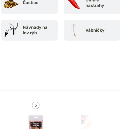
Častice
nástrahy
Návnady na
Vábničky
lov rýb