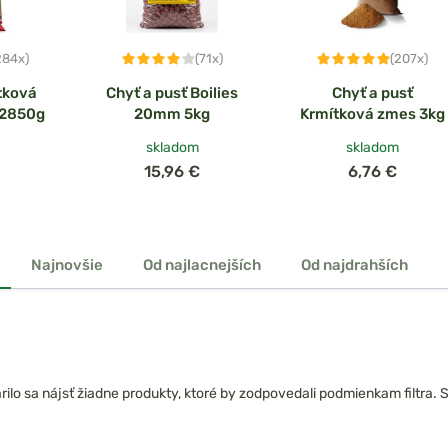
284x)
(71x)
(207x)
tková
Chyť a pusť Boilies
Chyť a pusť
 2850g
20mm 5kg
Krmítková zmes 3kg
skladom
skladom
15,96 €
6,76 €
Najnovšie
Od najlacnejších
Od najdrahších
ilo sa nájsť žiadne produkty, ktoré by zodpovedali podmienkam filtra. Skú