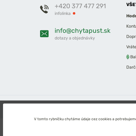
VŠE
+420 377 477 291
infolinka
Hodn
Kont
info@chytapust.sk
Dopr
dotazy a objednávky
Vrát
Ba
Darč
2026 Chyť a pusť
Obchodné podmienky
Ochrana os
V tomto rybníčku chytáme údaje cez cookies a potrebujeme 