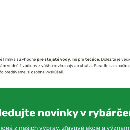
oré krmivá sú vhodné
pre stojaté vody
, iné pre
tečúce
. Dôležité je ve
 rybám vodné živočíchy z vášho revíru najviac chutia. Poradte sa s na
 čo predávame, si osobne vyskúšali.
ledujte novinky v rybárče
videá z našich výprav, zľavové akcie a význam