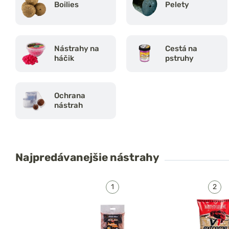
Boilies
Pelety
Nástrahy na
Cestá na
háčik
pstruhy
Ochrana
nástrah
Najpredávanejšie
nástrahy