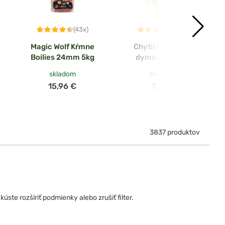
(43x)
(61x)
Magic Wolf Kŕmne
Chytil Plávajúce
Boilies 24mm 5kg
dymové boilies
Smoke Pop-Up
skladom
skladom
15mm 35g
15,96 €
7,16 €
3837 produktov
ste rozšíriť podmienky alebo zrušiť filter.