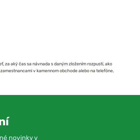
dieť, za aký čas sa návnada s daným zložením rozpustí, ako
šimi zamestnancami v kamennom obchode alebo na telefóne,
ní
né novinky v