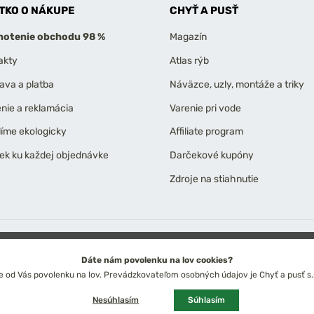
TKO O NÁKUPE
CHYŤ A PUSŤ
otenie obchodu 98 %
Magazín
akty
Atlas rýb
ava a platba
Náväzce, uzly, montáže a triky
enie a reklamácia
Varenie pri vode
líme ekologicky
Affiliate program
ek ku každej objednávke
Darčekové kupóny
Zdroje na stiahnutie
obných údajov
Technické riešenie: Simplia s.r.o.
Strategický dizajn: Petr Širok
Dáte nám povolenku na lov cookies?
od Vás povolenku na lov. Prevádzkovateľom osobných údajov je Chyť a pusť s.r
Slovensko
Česko
Euro
Kč
Nesúhlasím
Súhlasím