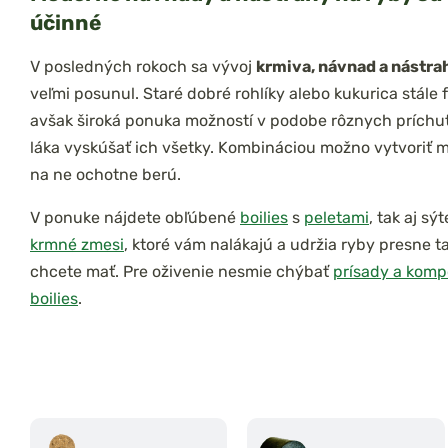
účinné
V posledných rokoch sa vývoj
krmiva, návnad a nástra
veľmi posunul. Staré dobré rohlíky alebo kukurica stále 
avšak široká ponuka možností v podobe rôznych príchutí
láka vyskúšať ich všetky. Kombináciou možno vytvoriť 
na ne ochotne berú.
V ponuke nájdete obľúbené
boilies
s
peletami
, tak aj sý
krmné zmesi
, ktoré vám nalákajú a udržia ryby presne t
chcete mať. Pre oživenie nesmie chýbať
prísady a kom
boilies
.