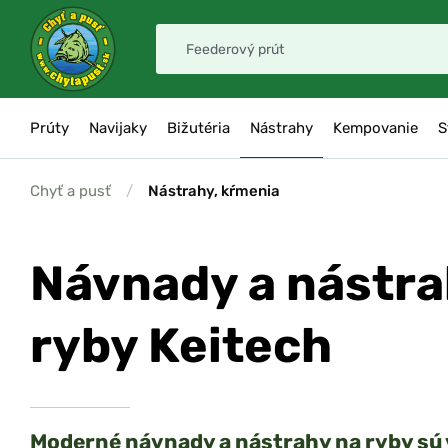
Prúty
Navijaky
Bižutéria
Nástrahy
Kempovanie
S
Chyť a pusť
/
Nástrahy, kŕmenia
Návnady a nástra
ryby Keitech
Moderné návnady a nástrahy na ryby sú 