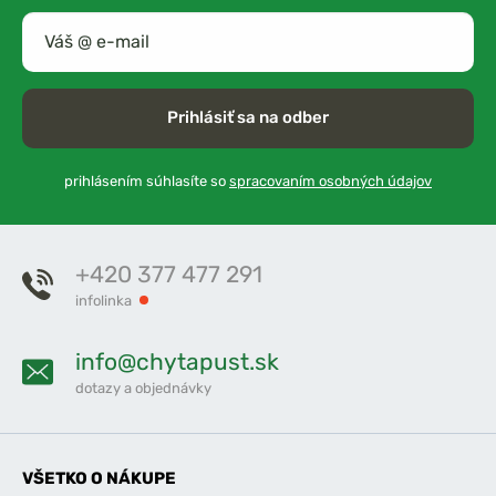
Prihlásiť sa na odber
prihlásením súhlasíte so
spracovaním osobných údajov
+420 377 477 291
infolinka
info@chytapust.sk
dotazy a objednávky
VŠETKO O NÁKUPE