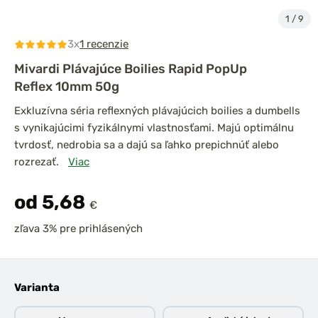
1
/
9
3x
1 recenzie
Mivardi Plávajúce Boilies Rapid PopUp
Reflex 10mm 50g
Exkluzívna séria reflexných plávajúcich boilies a dumbells
s vynikajúcimi fyzikálnymi vlastnosťami. Majú optimálnu
tvrdosť, nedrobia sa a dajú sa ľahko prepichnúť alebo
rozrezať.
Viac
od 5,68
€
zľava 3% pre prihlásených
Varianta