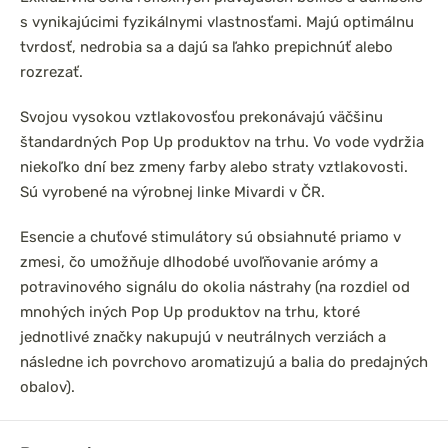
s vynikajúcimi fyzikálnymi vlastnosťami. Majú optimálnu
tvrdosť, nedrobia sa a dajú sa ľahko prepichnúť alebo
rozrezať.
Svojou vysokou vztlakovosťou prekonávajú väčšinu
štandardných Pop Up produktov na trhu. Vo vode vydržia
niekoľko dní bez zmeny farby alebo straty vztlakovosti.
Sú vyrobené na výrobnej linke Mivardi v ČR.
Esencie a chuťové stimulátory sú obsiahnuté priamo v
zmesi, čo umožňuje dlhodobé uvoľňovanie arómy a
potravinového signálu do okolia nástrahy (na rozdiel od
mnohých iných Pop Up produktov na trhu, ktoré
jednotlivé značky nakupujú v neutrálnych verziách a
následne ich povrchovo aromatizujú a balia do predajných
obalov).