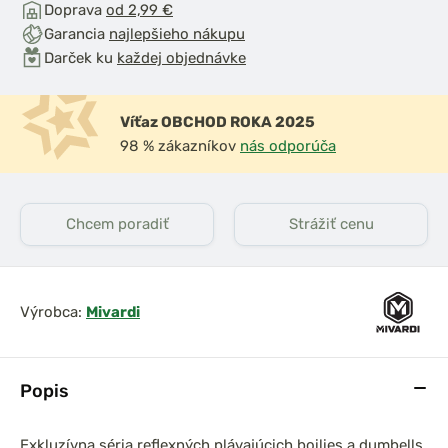
Doprava
od 2,99 €
Garancia
najlepšieho nákupu
Darček ku
každej objednávke
Víťaz OBCHOD ROKA 2025
98 % zákazníkov
nás odporúča
Chcem poradiť
Strážiť cenu
Výrobca:
Mivardi
Popis
Exkluzívna séria reflexných plávajúcich boilies a dumbells