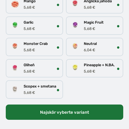
Mango
Anglická jahoda
●
●
5,68 €
5,68 €
Garlic
Magic Fruit
●
●
5,68 €
5,68 €
Monster Crab
Neutral
●
●
5,68 €
6,04 €
Oliheň
Pineapple + N.BA.
●
●
5,68 €
5,68 €
Scopex + smetana
●
5,68 €
Najskôr vyberte variant