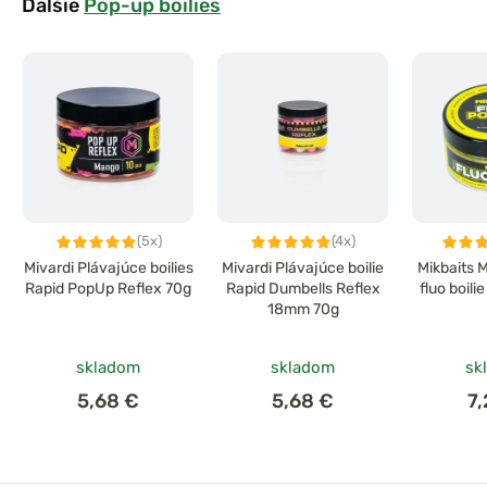
Ďalšie
Pop-up boilies
(5x)
(4x)
Mivardi Plávajúce boilies
Mivardi Plávajúce boilie
Mikbaits 
Rapid PopUp Reflex 70g
Rapid Dumbells Reflex
fluo boil
18mm 70g
skladom
skladom
sk
5,68 €
5,68 €
7