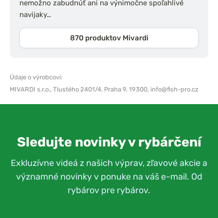
nemožno zabudnúť ani na výnimočne spoľahlivé
navijaky…
870 produktov Mivardi
Údaje o výrobcovi:
MIVARDI s.r.o.,
Tlustého 2401/4, Praha 9, 19300,
info@fish-pro.cz
Sledujte novinky v rybárčení
Exkluzívne videá z našich výprav, zľavové akcie a
významné novinky v ponuke na váš e-mail. Od
rybárov pre rybárov.