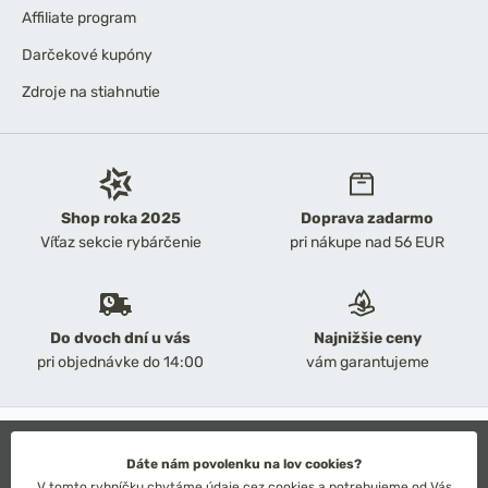
Affiliate program
Darčekové kupóny
Zdroje na stiahnutie
Shop roka 2025
Doprava zadarmo
Víťaz sekcie rybárčenie
pri nákupe nad 56 EUR
Do dvoch dní u vás
Najnižšie ceny
pri objednávke do 14:00
vám garantujeme
2026 Chyť a pusť
Obchodné podmienky
Dáte nám povolenku na lov cookies?
Ochrana osobných údajov
V tomto rybníčku chytáme údaje cez cookies a potrebujeme od Vás