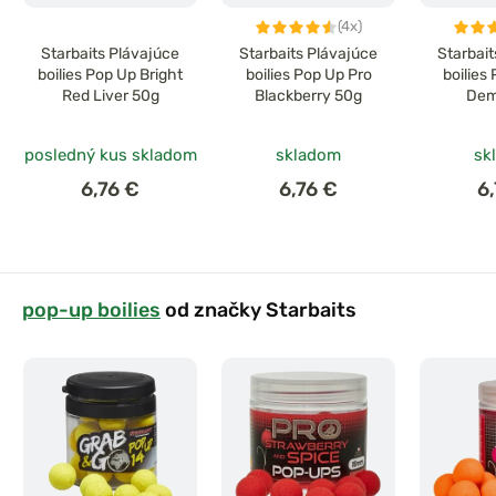
(4x)
Starbaits Plávajúce
Starbaits Plávajúce
Starbai
boilies Pop Up Bright
boilies Pop Up Pro
boilies
Red Liver 50g
Blackberry 50g
Dem
posledný kus skladom
skladom
sk
6,76 €
6,76 €
6
pop-up boilies
od značky Starbaits