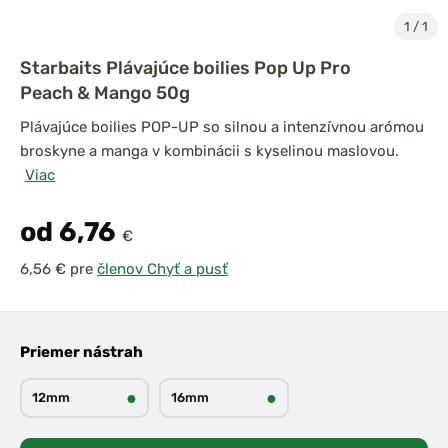
1
/
1
Starbaits Plávajúce boilies Pop Up Pro
Peach & Mango 50g
Plávajúce boilies POP-UP so silnou a intenzívnou arómou
broskyne a manga v kombinácii s kyselinou maslovou.
Viac
od 6,76
€
pre
členov Chyť a pusť
Priemer nástrah
●
●
12mm
16mm