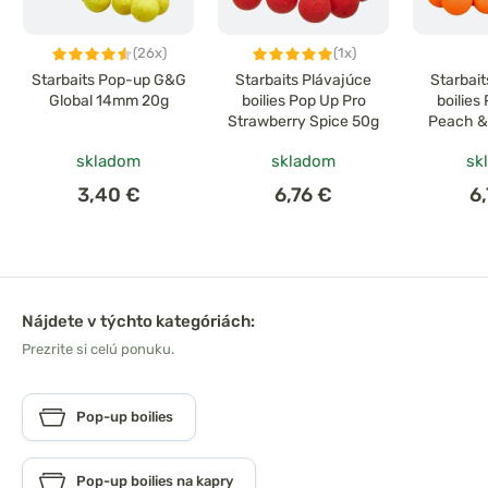
(26x)
(1x)
Starbaits Pop-up G&G
Starbaits Plávajúce
Starbai
Global 14mm 20g
boilies Pop Up Pro
boilies
Strawberry Spice 50g
Peach &
skladom
skladom
sk
3,40 €
6,76 €
6
Nájdete v týchto kategóriách:
Prezrite si celú ponuku.
Pop-up boilies
Pop-up boilies na kapry