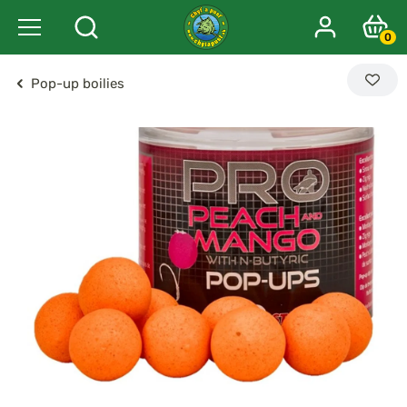
0
Pop-up boilies