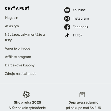
CHYŤ A PUSŤ
Youtube
Magazín
Instagram
Atlas rýb
Facebook
Náväzce, uzly, montáže a
TikTok
triky
Varenie pri vode
Affiliate program
Darčekové kupóny
Zdroje na stiahnutie
Shop roka 2025
Doprava zadarmo
Víťaz sekcie rybárčenie
pri nákupe nad 56 EUR