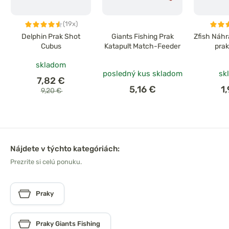
(19x)
Delphin Prak Shot
Giants Fishing Prak
Zfish Náh
Cubus
Katapult Match-Feeder
pra
skladom
posledný kus skladom
sk
7,82 €
5,16 €
1
9,20 €
Nájdete v týchto kategóriách:
Prezrite si celú ponuku.
Praky
Praky Giants Fishing