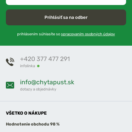
Prihlásiť sa na odber
prihlásením súhlasíte so
spracovaním osobných údajov
+420 377 477 291
infolinka
info@chytapust.sk
dotazy a objednávky
VŠETKO O NÁKUPE
Hodnotenie obchodu 98 %