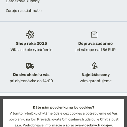
Darčekové kupóny
Zdroje na stiahnutie
Shop roka 2025
Doprava zadarmo
Víťaz sekcie rybárčenie
pri nákupe nad 56 EUR
Do dvoch dní u vás
Najnižšie ceny
pri objednávke do 14:00
vám garantujeme
2026 Chyť a pusť
Obchodné podmienky
Dáte nám povolenku na lov cookies?
Ochrana osobných údajov
V tomto rybníčku chytáme údaje cez cookies a potrebujeme od Vás
Technické riešenie: Simplia s.r.o.
povolenku na lov. Prevádzkovateľom osobných údajov je Chyť a pusť
Strategický dizajn: Petr Široký
s.r.o. Podrobnejšie informácie o
spracovaní osobných údajov
.