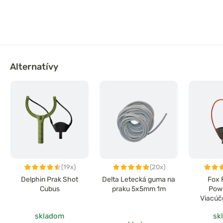
Alternatívy
(19x)
(20x)
Delphin Prak Shot
Delta Letecká guma na
Fox 
Cubus
praku 5x5mm 1m
Pow
Viacúč
skladom
sk