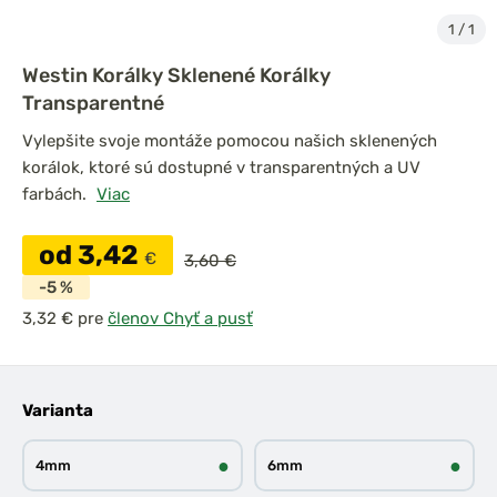
1
/
1
Westin Korálky Sklenené Korálky
Transparentné
Vylepšite svoje montáže pomocou našich sklenených
korálok, ktoré sú dostupné v transparentných a UV
farbách.
Viac
od 3,42
€
3,60 €
-5 %
pre
členov Chyť a pusť
Varianta
●
●
4mm
6mm