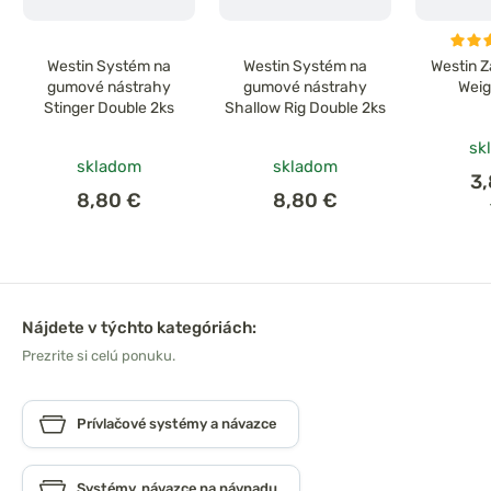
Westin Systém na
Westin Systém na
Westin Z
gumové nástrahy
gumové nástrahy
Weig
Stinger Double 2ks
Shallow Rig Double 2ks
sk
skladom
skladom
3
8,80 €
8,80 €
Nájdete v týchto kategóriách:
Prezrite si celú ponuku.
Prívlačové systémy a návazce
Systémy, návazce na návnadu