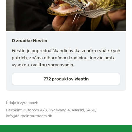
O značke Westin
Westin je popredná škandinávska značka rybárskych
potrieb, známa dlhoročnou tradíciou, inováciami a
vysokou kvalitou spracovania.
772 produktov Westin
Údaje o výrobcovi:
Fairpoint Outdoors A/S,
Gydevang 4, Allerød, 3450,
info@fairpointoutdoors.dk