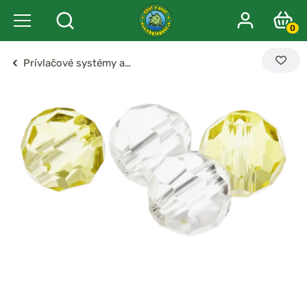
0
Prívlačové systémy a…