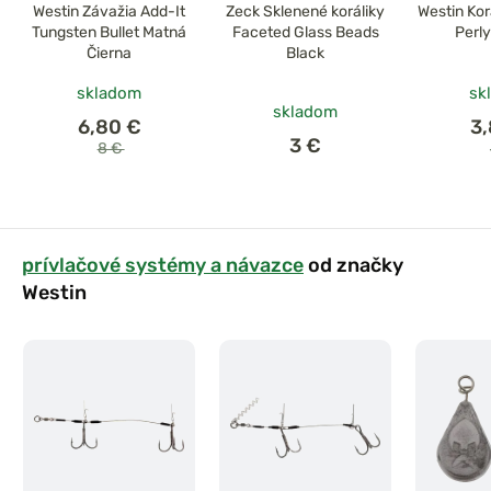
Westin Závažia Add-It
Zeck Sklenené koráliky
Westin Kor
Tungsten Bullet Matná
Faceted Glass Beads
Perl
Čierna
Black
skladom
sk
skladom
6,80 €
3
3 €
8 €
prívlačové systémy a návazce
od značky
Westin