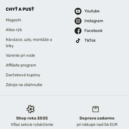
CHYŤ A PUSŤ
Youtube
Magazín
Instagram
Atlas rýb
Facebook
Náväzce, uzly, montáže a
TikTok
triky
Varenie pri vode
Affiliate program
Darčekové kupóny
Zdroje na stiahnutie
Shop roka 2025
Doprava zadarmo
Víťaz sekcie rybárčenie
pri nákupe nad 56 EUR