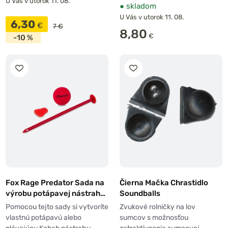
U Vás v utorok 11. 08.
●
skladom
U Vás v utorok 11. 08.
6,30
€
7 €
8,80
€
-10 %
Fox Rage Predator Sada na
Čierna Mačka Chrastidlo
výrobu potápavej nástrahy
Soundballs
Kebab and Bait Popper Kit
Pomocou tejto sady si vytvoríte
Zvukové rolničky na lov
vlastnú potápavú alebo
sumcov s možnosťou