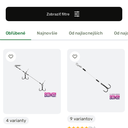
Zobraziť filtre
Obľúbené
Najnovšie
Od najlacnejších
Od naj
9 variantov
4 varianty