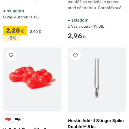
montáž na nadväzec priamo
pred nástrahou. Chrastítková…
●
skladom
U Vás v utorok 11. 08.
●
skladom
U Vás v utorok 11. 08.
2,28
€
2,40 €
2,96
€
-5 %
Westin Add-It Stinger Spike
Double M 5 ks