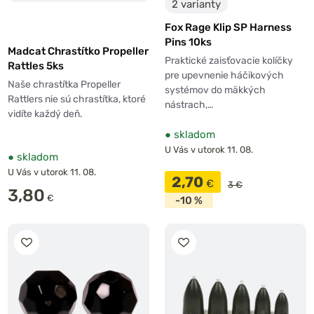
2 varianty
Fox Rage Klip SP Harness
Pins 10ks
Madcat Chrastítko Propeller
Praktické zaisťovacie kolíčky
Rattles 5ks
pre upevnenie háčikových
Naše chrastítka Propeller
systémov do mäkkých
Rattlers nie sú chrastítka, ktoré
nástrach,…
vidíte každý deň.
●
skladom
U Vás v utorok 11. 08.
●
skladom
U Vás v utorok 11. 08.
2,70
€
3 €
3,80
€
-10 %