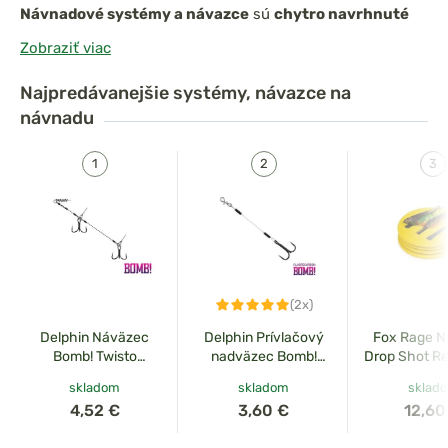
Návnadové systémy a návazce
sú
chytro navrhnuté
montáže
, ktoré vám umožnia
presné vedenie nástrahy
Zobraziť viac
a istý zásek
aj pri opatrných úhonoch. Vďaka premyslenej
konštrukcii
držia nástrahu v správnej polohe
a zároveň
Najpredávanejšie
systémy, návazce na
zabezpečujú, že
háčiky sedia presne tam, kde majú
– čo
návnadu
výrazne zvyšuje úspešnosť lovu.
(2x)
Delphin Náväzec
Delphin Prívlačový
Fox Rage 
Bomb! Twisto
nadväzec Bomb!
Drop Shot Re
MultiTRAP 1ks
Twisto Rigs
skladom
skladom
sklad
Fluorocarbon 3ks
4,52 €
3,60 €
12,60