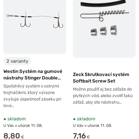
2 varianty
Westin Systém na gumové
Zeck Skrutkovací systém
nástrahy Stinger Double
Softbait Screw Set
2ks
Spoľahlivý systém s ostrými
Možno použiť aj bez záťaže do
trojháčikmi, ktorý výrazne
plytkých vôd, alebo zvoliť takú
zvyšuje úspešnosť záseku pri
záťaž, aby ste nástrahu…
love…
●
skladom
●
skladom
U Vás v utorok 11. 08.
U Vás v utorok 11. 08.
8,80
7,16
€
€