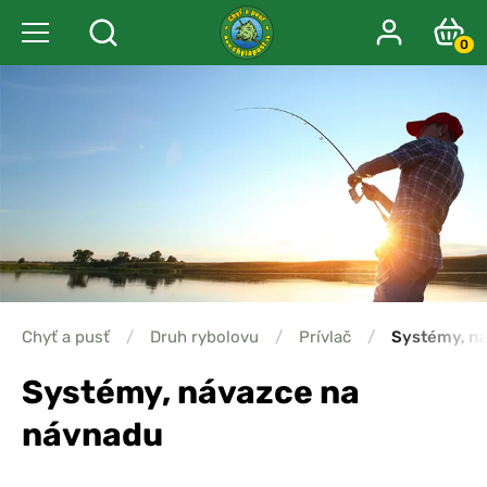
0
Chyť a pusť
/
Druh rybolovu
/
Prívlač
/
Systémy, n
Systémy, návazce na
návnadu