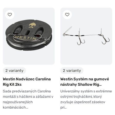
2 varianty
2 varianty
Westin Nadväzec Carolina
Westin Systém na gumové
Rig Kit 2ks
nástrahy Shallow Rig
Double 2ks
Sada predviazaných Carolina
Univerzálny systém s extrémne
montáží s háčikmi a záťažami v
ostrými trojháčikmi, ktorý
najpoužívanejších
zvyšuje úspešnosť zásekov
kombináciách…
pri…