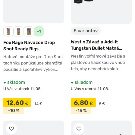
5 variantov
+1
Westin Závažia Add-It
Fox Rage Návazce Drop
Tungsten Bullet Matná
Shot Ready Rigs
Čierna
Westin volfrámové závažia s
Hotové montáže pre Drop Shot
plastovou hadičkou vo vnútri
techniku ponúkajúce okamžité
tela, aby nedochádzalo k…
použitie a spoľahlivý výkon…
●
skladom
●
skladom
U Vás v utorok 11. 08.
U Vás v utorok 11. 08.
12,60
6,80
€
€
14 €
8 €
-10 %
-15 %