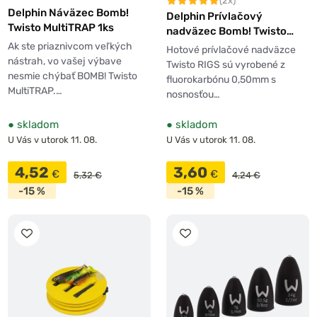
(2x)
Delphin Náväzec Bomb!
Delphin Prívlačový
Twisto MultiTRAP 1ks
nadväzec Bomb! Twisto
Rigs Fluorocarbon 3ks
Ak ste priaznivcom veľkých
Hotové prívlačové nadväzce
nástrah, vo vašej výbave
Twisto RIGS sú vyrobené z
nesmie chýbať BOMB! Twisto
fluorokarbónu 0,50mm s
MultiTRAP.…
nosnosťou…
●
skladom
●
skladom
U Vás v utorok 11. 08.
U Vás v utorok 11. 08.
4,52
3,60
€
€
5,32 €
4,24 €
-15 %
-15 %