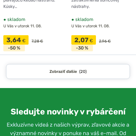
plávajúcu Kebab nástrahu.
zatraktívnenia sumcovej
Kúsky…
nástrahy.
●
skladom
●
skladom
U Vás v utorok 11. 08.
U Vás v utorok 11. 08.
3,64
2,07
€
€
7,28 €
2,96 €
-50 %
-30 %
Zobraziť ďalšie
(20)
Sledujte novinky v rybárčení
Exkluzívne videá z našich výprav, zľavové akcie a
významné novinky v ponuke na váš e-mail. Od