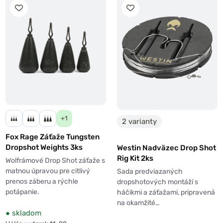
+1
2 varianty
Fox Rage Záťaže Tungsten
Dropshot Weights 3ks
Westin Nadväzec Drop Shot
Rig Kit 2ks
Wolfrámové Drop Shot záťaže s
matnou úpravou pre citlivý
Sada predviazaných
prenos záberu a rýchle
dropshotových montáží s
potápanie.
háčikmi a záťažami, pripravená
na okamžité…
●
skladom