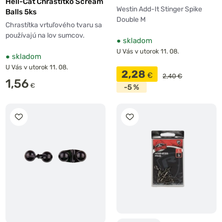
Hell-Cat Chrastítko Scream
Westin Add-It Stinger Spike
Balls 5ks
Double M
Chrastítka vrtuľového tvaru sa
používajú na lov sumcov.
●
skladom
U Vás v utorok 11. 08.
●
skladom
U Vás v utorok 11. 08.
2,28
€
2,40 €
1,56
€
-5 %