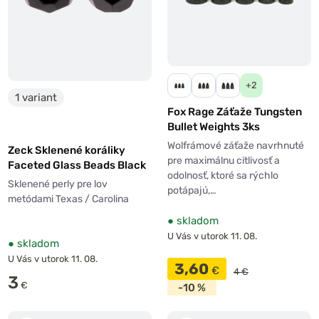
+2
1 variant
Fox Rage Záťaže Tungsten
Bullet Weights 3ks
Wolfrámové záťaže navrhnuté
Zeck Sklenené koráliky
pre maximálnu citlivosť a
Faceted Glass Beads Black
odolnosť, ktoré sa rýchlo
Sklenené perly pre lov
potápajú,…
metódami Texas / Carolina
●
skladom
U Vás v utorok 11. 08.
●
skladom
U Vás v utorok 11. 08.
3,60
€
4 €
3
€
-10 %