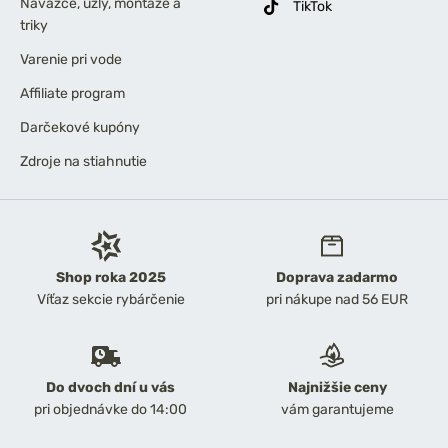
Náväzce, uzly, montáže a
TikTok
triky
Varenie pri vode
Affiliate program
Darčekové kupóny
Zdroje na stiahnutie
Shop roka 2025
Doprava zadarmo
Víťaz sekcie rybárčenie
pri nákupe nad 56 EUR
Do dvoch dní u vás
Najnižšie ceny
pri objednávke do 14:00
vám garantujeme