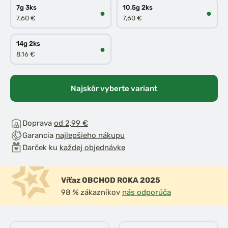
7g 3ks
10,5g 2ks
●
●
7,60 €
7,60 €
14g 2ks
●
8,16 €
Najskôr vyberte variant
Doprava
od 2,99 €
Garancia
najlepšieho nákupu
Darček ku
každej objednávke
Víťaz OBCHOD ROKA 2025
98 % zákazníkov
nás odporúča