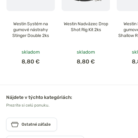
Westin Systém na
Westin Nadväzec Drop
Westin
gumové nástrahy
Shot Rig Kit 2ks
gumové
Stinger Double 2ks
Shallow R
skladom
skladom
sk
8,80 €
8,80 €
8
Nájdete v týchto kategóriách:
Prezrite si celú ponuku.
Ostatné záťaže