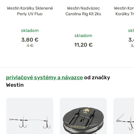
Westin Korálky Sklenené
Westin Nadväzec
Westin Kor
Perly UV Fluo
Carolina Rig Kit 2ks
Korálky T
skladom
sk
skladom
3,80 €
3
11,20 €
4 €
3
prívlačové systémy a návazce
od značky
Westin