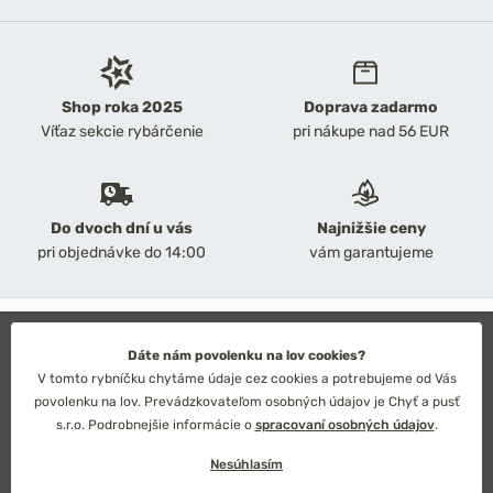
Shop roka 2025
Doprava zadarmo
Víťaz sekcie rybárčenie
pri nákupe nad 56 EUR
Do dvoch dní u vás
Najnižšie ceny
pri objednávke do 14:00
vám garantujeme
2026 Chyť a pusť
Obchodné podmienky
Dáte nám povolenku na lov cookies?
Ochrana osobných údajov
V tomto rybníčku chytáme údaje cez cookies a potrebujeme od Vás
Technické riešenie: Simplia s.r.o.
povolenku na lov. Prevádzkovateľom osobných údajov je Chyť a pusť
Strategický dizajn: Petr Široký
s.r.o. Podrobnejšie informácie o
spracovaní osobných údajov
.
Nesúhlasím