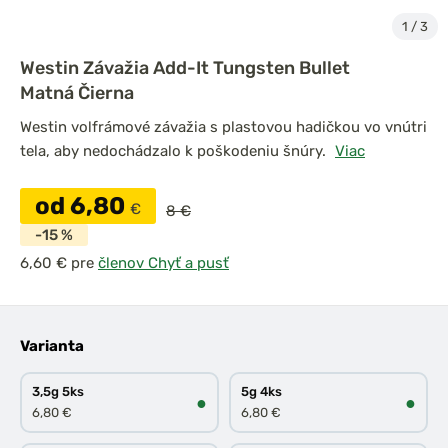
1
/
3
Westin Závažia Add-It Tungsten Bullet
Matná Čierna
Westin volfrámové závažia s plastovou hadičkou vo vnútri
tela, aby nedochádzalo k poškodeniu šnúry.
Viac
od 6,80
€
8 €
-15 %
pre
členov Chyť a pusť
Varianta
3,5g 5ks
5g 4ks
●
●
6,80 €
6,80 €