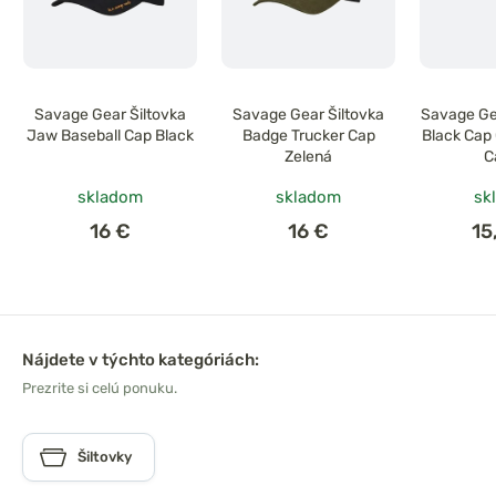
Savage Gear Šiltovka
Savage Gear Šiltovka
Savage Gea
Jaw Baseball Cap Black
Badge Trucker Cap
Black Cap 
Zelená
C
skladom
skladom
sk
16 €
16 €
15
Nájdete v týchto kategóriách:
Prezrite si celú ponuku.
Šiltovky