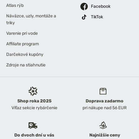
Atlas rýb
Facebook
Náväzce, uzly, montáže a
TikTok
triky
Varenie pri vode
Affiliate program
Darčekové kupóny
Zdroje na stiahnutie
Shop roka 2025
Doprava zadarmo
Víťaz sekcie rybárčenie
pri nákupe nad 56 EUR
Do dvoch dní u vás
Najnižšie ceny