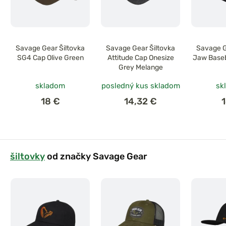
Savage Gear Šiltovka
Savage Gear Šiltovka
Savage G
SG4 Cap Olive Green
Attitude Cap Onesize
Jaw Baseb
Grey Melange
skladom
posledný kus skladom
sk
18 €
14,32 €
šiltovky
od značky Savage Gear