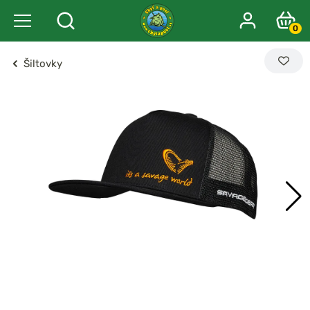
0
Šiltovky