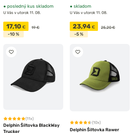
●
posledný kus skladom
●
skladom
U Vás v utorok 11. 08.
U Vás v utorok 11. 08.
17,10
23,94
€
€
19 €
25,20 €
-10 %
-5 %
(11x)
(10x)
Delphin Šiltovka BlackWay
Delphin Šiltovka Rawer
Trucker