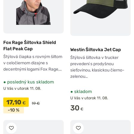
Fox Rage Šiltovka Shield
Flat Peak Cap
Westin Šiltovka Jet Cap
Štýlová čiapka s rovným šiltom
Štýlová šiltovka v trucker
v celočiernom dizajne s
prevedení s prodyšnou
decentnými logami Fox Rage,…
sieťovinou, klasickou čierno-
zelenou…
●
posledný kus skladom
U Vás v utorok 11. 08.
●
skladom
U Vás v utorok 11. 08.
17,10
€
19 €
30
€
-10 %