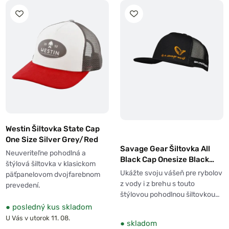
Westin Šiltovka State Cap
One Size Silver Grey/Red
Savage Gear Šiltovka All
Neuveriteľne pohodlná a
Black Cap Onesize Black
štýlová šiltovka v klasickom
Caviar
Ukážte svoju vášeň pre rybolov
päťpanelovom dvojfarebnom
z vody i z brehu s touto
prevedení.
štýlovou pohodlnou šiltovkou…
●
posledný kus skladom
U Vás v utorok 11. 08.
●
skladom