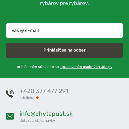
rybárov pre rybárov.
Prihlásiť sa na odber
prihlásením súhlasíte so
spracovaním osobných údajov
+420 377 477 291
infolinka
info@chytapust.sk
dotazy a objednávky