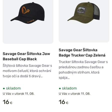
Savage Gear Šiltovka
Savage Gear Šiltovka Jaw
Badge Trucker Cap Zelená
Baseball Cap Black
Trucker šiltovka Savage Gear s
Štýlová šiltovka Savage Gear s
priedušnou zadnou časťou a
motívom čeľustí, ktorá ochráni
pohodlným strihom, ktorá
tvoje oči a dodá ti dravý…
spája…
●
skladom
●
skladom
U Vás v utorok 11. 08.
U Vás v utorok 11. 08.
16
16
€
€