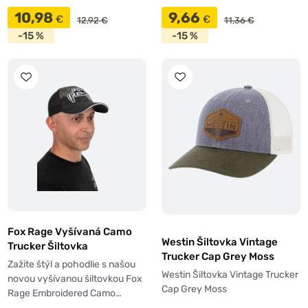
10,98
9,66
€
€
12,92 €
11,36 €
-15 %
-15 %
Fox Rage Vyšívaná Camo
Westin Šiltovka Vintage
Trucker Šiltovka
Trucker Cap Grey Moss
Zažite štýl a pohodlie s našou
Westin Šiltovka Vintage Trucker
novou vyšívanou šiltovkou Fox
Cap Grey Moss
Rage Embroidered Camo…