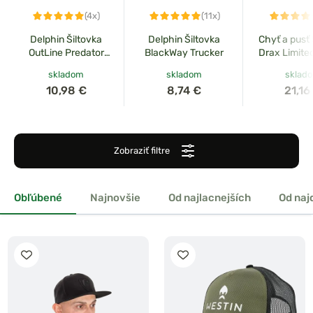
(4x)
(11x)
Delphin Šiltovka
Delphin Šiltovka
Chyť a pusť 
OutLine Predator
BlackWay Trucker
Drax Limited
Trucker
skladom
skladom
sklad
10,98 €
8,74 €
21,16
Zobraziť filtre
Obľúbené
Najnovšie
Od najlacnejších
Od naj