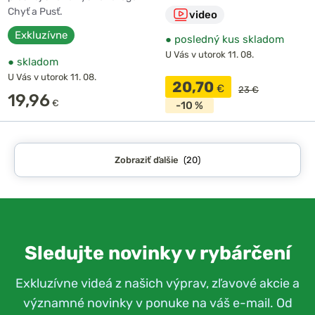
Chyť a Pusť.
video
Exkluzívne
●
posledný kus skladom
U Vás v utorok 11. 08.
●
skladom
U Vás v utorok 11. 08.
20,70
€
23 €
19,96
€
-10 %
Zobraziť ďalšie
(20)
Sledujte novinky v rybárčení
Exkluzívne videá z našich výprav, zľavové akcie a
významné novinky v ponuke na váš e-mail. Od