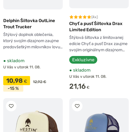
(4x)
Delphin Šiltovka OutLine
Chyť a pusť Šiltovka Drax
Trout Trucker
Limited Edition
Štýlový doplnok oblečenia,
Štýlová šiltovka z limitovanej
ktorý svojím dizajnom zaujme
edície Chyť a pusť Drax zaujme
predovšetkým milovníkov lovu…
svojím originálnym dizajnom…
Exkluzívne
●
skladom
U Vás v utorok 11. 08.
●
skladom
U Vás v utorok 11. 08.
10,98
€
12,92 €
21,16
€
-15 %