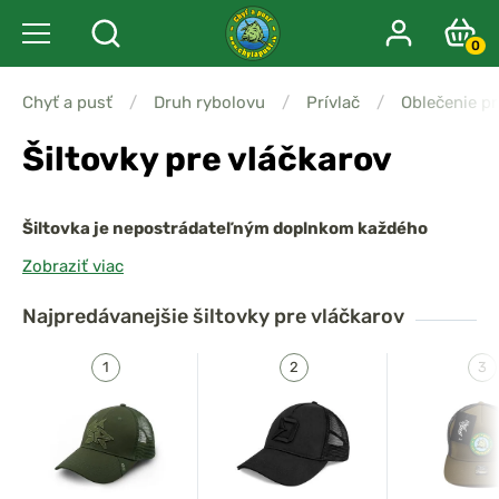
0
Chyť a pusť
/
Druh rybolovu
/
Prívlač
/
Oblečenie pr
Šiltovky pre vláčkarov
Šiltovka je nepostrádateľným doplnkom každého
vláčkara,
ktorý trávi dlhé hodiny na slnku a chce chrániť
Zobraziť viac
svoj zrak aj pohodlie počas rybolovu.
Správna šiltovka
nielen chráni pred slnečnými lúčmi, ale tiež znižuje
Najpredávanejšie
šiltovky pre vláčkarov
odrazy na vodnej hladine, čo pomáha pri sledovaní
nástrahy a pohybu rýb.