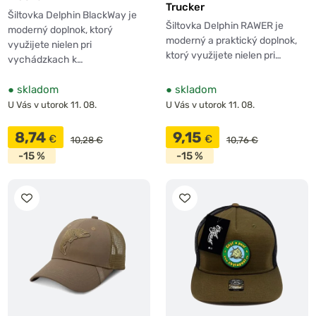
Trucker
Šiltovka Delphin BlackWay je
Šiltovka Delphin RAWER je
moderný doplnok, ktorý
moderný a praktický doplnok,
využijete nielen pri
ktorý využijete nielen pri…
vychádzkach k…
●
skladom
●
skladom
U Vás v utorok 11. 08.
U Vás v utorok 11. 08.
8,74
9,15
€
€
10,28 €
10,76 €
-15 %
-15 %