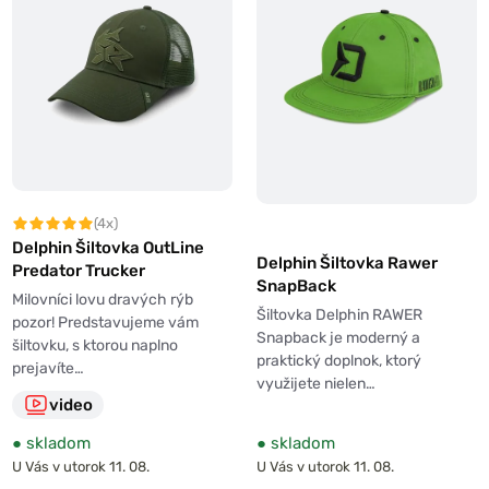
(4x)
Delphin Šiltovka OutLine
Delphin Šiltovka Rawer
Predator Trucker
SnapBack
Milovníci lovu dravých rýb
Šiltovka Delphin RAWER
pozor! Predstavujeme vám
Snapback je moderný a
šiltovku, s ktorou naplno
praktický doplnok, ktorý
prejavíte…
využijete nielen…
video
●
skladom
●
skladom
U Vás v utorok 11. 08.
U Vás v utorok 11. 08.