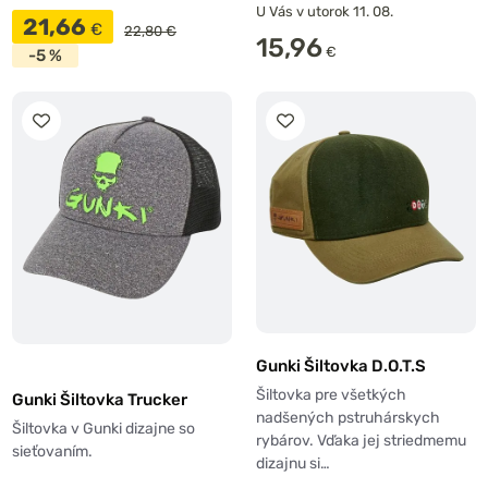
U Vás v utorok 11. 08.
21,66
€
22,80 €
15,96
€
-5 %
Gunki Šiltovka D.O.T.S
Šiltovka pre všetkých
Gunki Šiltovka Trucker
nadšených pstruhárskych
Šiltovka v Gunki dizajne so
rybárov. Vďaka jej striedmemu
sieťovaním.
dizajnu si…