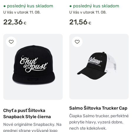
●
posledný kus skladom
●
posledný kus skladom
U Vás v utorok 11. 08.
U Vás v utorok 11. 08.
22,36
21,56
€
€
Salmo Šiltovka Trucker Cap
Chyť a pusť Šiltovka
Čiapka Salmo trucker, perfektné
Snapback Style čierna
pokrytie hlavy, vyzerá dobre,
Nové originálne Snapbacky. Na
nech ste kdekolvek.
prednej strane vyšívané logo