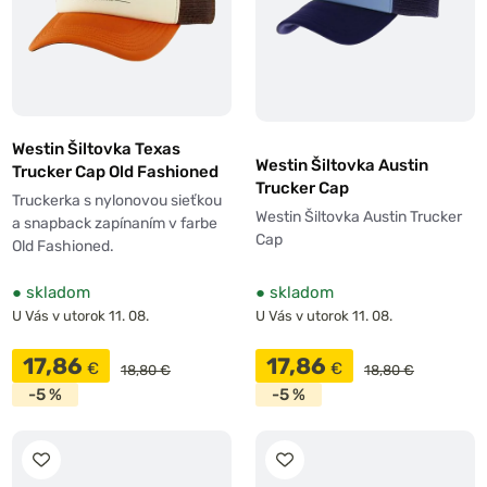
Westin Šiltovka Texas
Westin Šiltovka Austin
Trucker Cap Old Fashioned
Trucker Cap
Truckerka s nylonovou sieťkou
Westin Šiltovka Austin Trucker
a snapback zapínaním v farbe
Cap
Old Fashioned.
●
skladom
●
skladom
U Vás v utorok 11. 08.
U Vás v utorok 11. 08.
17,86
17,86
€
€
18,80 €
18,80 €
-5 %
-5 %