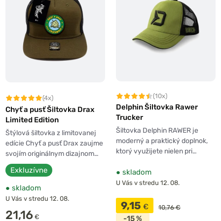
(10x)
(4x)
Delphin Šiltovka Rawer
Chyť a pusť Šiltovka Drax
Trucker
Limited Edition
Šiltovka Delphin RAWER je
Štýlová šiltovka z limitovanej
moderný a praktický doplnok,
edície Chyť a pusť Drax zaujme
ktorý využijete nielen pri…
svojím originálnym dizajnom…
Exkluzívne
●
skladom
U Vás v stredu 12. 08.
●
skladom
U Vás v stredu 12. 08.
9,15
€
10,76 €
21,16
€
-15 %