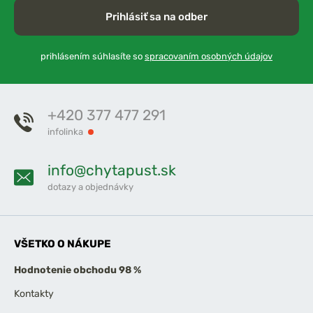
Prihlásiť sa na odber
prihlásením súhlasíte so
spracovaním osobných údajov
+420 377 477 291
infolinka
info@chytapust.sk
dotazy a objednávky
VŠETKO O NÁKUPE
Hodnotenie obchodu 98 %
Kontakty