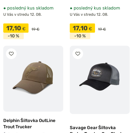
●
posledný kus skladom
●
posledný kus skladom
U Vás v stredu 12. 08.
U Vás v stredu 12. 08.
17,10
17,10
€
€
19 €
19 €
-10 %
-10 %
Delphin Šiltovka OutLine
Trout Trucker
Savage Gear Šiltovka