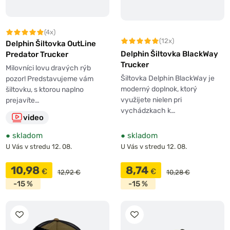
(4x)
(12x)
Delphin Šiltovka OutLine
Delphin Šiltovka BlackWay
Predator Trucker
Trucker
Milovníci lovu dravých rýb
Šiltovka Delphin BlackWay je
pozor! Predstavujeme vám
moderný doplnok, ktorý
šiltovku, s ktorou naplno
využijete nielen pri
prejavíte…
vychádzkach k…
video
●
skladom
●
skladom
U Vás v stredu 12. 08.
U Vás v stredu 12. 08.
10,98
8,74
€
€
12,92 €
10,28 €
-15 %
-15 %