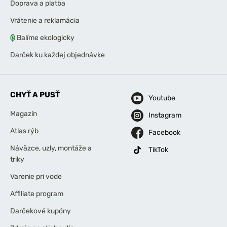
Doprava a platba
Vrátenie a reklamácia
Balíme ekologicky
Darček ku každej objednávke
CHYŤ A PUSŤ
Youtube
Magazín
Instagram
Atlas rýb
Facebook
Náväzce, uzly, montáže a
TikTok
triky
Varenie pri vode
Affiliate program
Darčekové kupóny