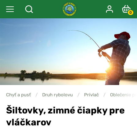
0
Chyť a pusť
/
Druh rybolovu
/
Prívlač
/
Oblečenie pr
Šiltovky, zimné čiapky pre
vláčkarov