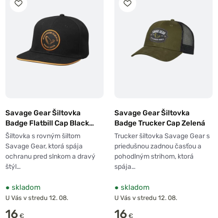
Savage Gear Šiltovka
Savage Gear Šiltovka
Badge Flatbill Cap Black
Badge Trucker Cap Zelená
Orange
Šiltovka s rovným šiltom
Trucker šiltovka Savage Gear s
Savage Gear, ktorá spája
priedušnou zadnou časťou a
ochranu pred slnkom a dravý
pohodlným strihom, ktorá
štýl…
spája…
●
skladom
●
skladom
U Vás v stredu 12. 08.
U Vás v stredu 12. 08.
16
16
€
€