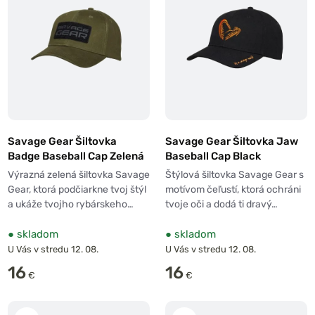
Savage Gear Šiltovka
Savage Gear Šiltovka Jaw
Badge Baseball Cap Zelená
Baseball Cap Black
Výrazná zelená šiltovka Savage
Štýlová šiltovka Savage Gear s
Gear, ktorá podčiarkne tvoj štýl
motívom čeľustí, ktorá ochráni
a ukáže tvojho rybárskeho…
tvoje oči a dodá ti dravý…
●
skladom
●
skladom
U Vás v stredu 12. 08.
U Vás v stredu 12. 08.
16
16
€
€