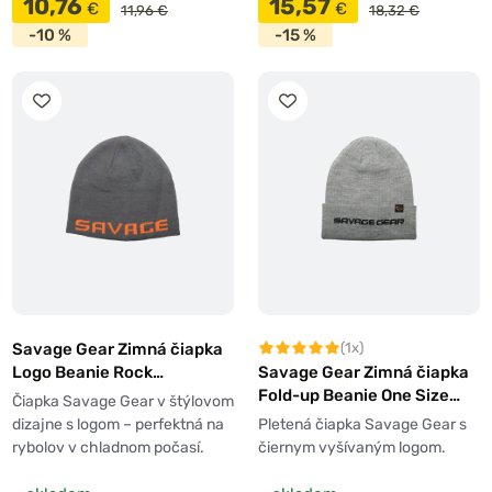
10,76
15,57
€
€
11,96 €
18,32 €
-10 %
-15 %
Savage Gear Zimná čiapka
(1x)
Logo Beanie Rock
Savage Gear Zimná čiapka
Grey/Orange
Fold-up Beanie One Size
Čiapka Savage Gear v štýlovom
Light Grey Melange
dizajne s logom – perfektná na
Pletená čiapka Savage Gear s
rybolov v chladnom počasí.
čiernym vyšívaným logom.