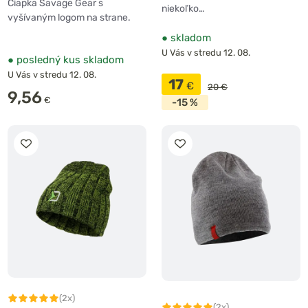
Čiapka Savage Gear s
niekoľko…
vyšívaným logom na strane.
●
skladom
U Vás v stredu 12. 08.
●
posledný kus skladom
U Vás v stredu 12. 08.
17
€
20 €
9,56
€
-15 %
(2x)
(2x)