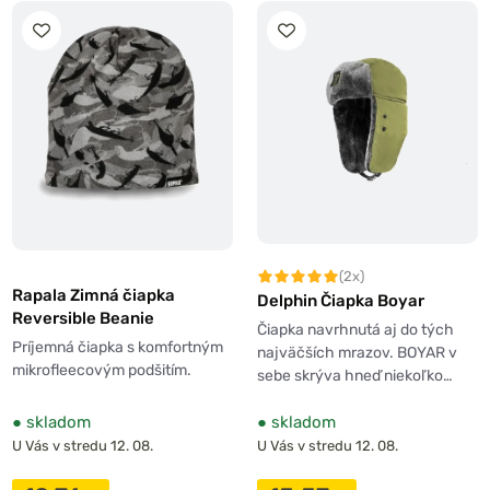
(2x)
Rapala Zimná čiapka
Delphin Čiapka Boyar
Reversible Beanie
Čiapka navrhnutá aj do tých
Príjemná čiapka s komfortným
najväčších mrazov. BOYAR v
mikrofleecovým podšitím.
sebe skrýva hneď niekoľko…
●
skladom
●
skladom
U Vás v stredu 12. 08.
U Vás v stredu 12. 08.