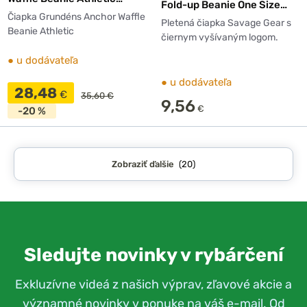
Fold-up Beanie One Size
Heather O/S
Čiapka Grundéns Anchor Waffle
Sun Orange
Pletená čiapka Savage Gear s
Beanie Athletic
čiernym vyšívaným logom.
●
u dodávateľa
●
u dodávateľa
28,48
€
35,60 €
9,56
€
-20 %
Zobraziť ďalšie
(20)
Sledujte novinky v rybárčení
Exkluzívne videá z našich výprav, zľavové akcie a
významné novinky v ponuke na váš e-mail. Od