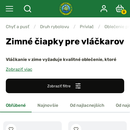
0
Chyť a pusť
/
Druh rybolovu
/
Prívlač
/
Oblečenie pr
Zimné čiapky pre vláčkarov
Vláčkanie v zime vyžaduje kvalitné oblečenie, ktoré
udržiava teplo a chráni pred nepriaznivým počasím.
Zobraziť viac
Zimné čiapky pre vláčkarov
sú navrhnuté tak, aby
udržali hlavu v teple, chránili pred vetrom a
Zobraziť filtre
poskytovali maximálny komfort pri dlhom pobyte pri
vode
.
Obľúbené
Najnovšie
Od najlacnejších
Od naj