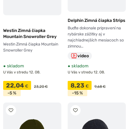
Delphin Zimná čiapka Strips
Buďte dokonale pripravení na
Westin Zimná čiapka
rybárske zážitky aj v
Mountain Snowroller Grey
najchladnejších mesiacoch so
Westin Zimná čiapka Mountain
zimnou…
Snowroller Grey
video
●
skladom
●
skladom
U Vás v stredu 12. 08.
U Vás v stredu 12. 08.
22,04
8,23
€
€
23,20 €
9,68 €
-5 %
-15 %