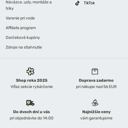
Náväzce, uzly, montáže a
TikTok
triky
Varenie pri vode
Affiliate program
Darčekové kupóny
Zdroje na stiahnutie
Shop roka 2025
Doprava zadarmo
Víťaz sekcie rybárčenie
pri nákupe nad 56 EUR
Do dvoch dní u vás
Najnižšie ceny
pri objednávke do 14:00
vám garantujeme