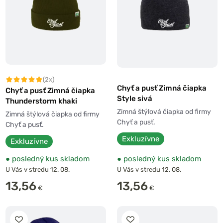
(2x)
Chyť a pusť Zimná čiapka
Chyť a pusť Zimná čiapka
Style sivá
Thunderstorm khaki
Zimná štýlová čiapka od firmy
Zimná štýlová čiapka od firmy
Chyť a pusť.
Chyť a pusť.
Exkluzívne
Exkluzívne
●
posledný kus skladom
●
posledný kus skladom
U Vás v stredu 12. 08.
U Vás v stredu 12. 08.
13,56
13,56
€
€