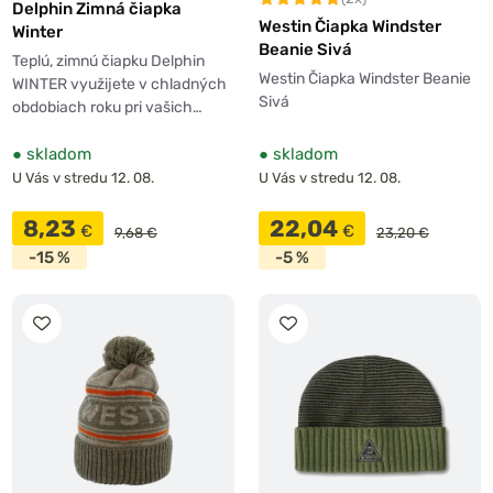
Delphin Zimná čiapka
Westin Čiapka Windster
Winter
Beanie Sivá
Teplú, zimnú čiapku Delphin
Westin Čiapka Windster Beanie
WINTER využijete v chladných
Sivá
obdobiach roku pri vašich…
●
skladom
●
skladom
U Vás v stredu 12. 08.
U Vás v stredu 12. 08.
8,23
22,04
€
€
9,68 €
23,20 €
-15 %
-5 %