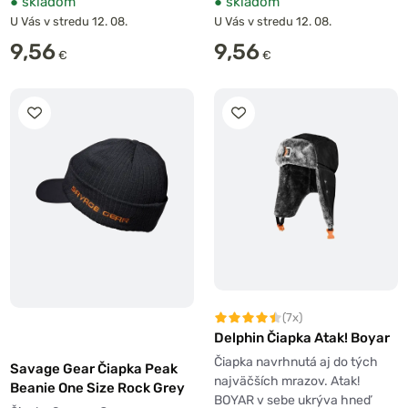
●
skladom
●
skladom
U Vás v stredu 12. 08.
U Vás v stredu 12. 08.
9,56
9,56
€
€
(7x)
Delphin Čiapka Atak! Boyar
Čiapka navrhnutá aj do tých
Savage Gear Čiapka Peak
najväčších mrazov. Atak!
Beanie One Size Rock Grey
BOYAR v sebe ukrýva hneď