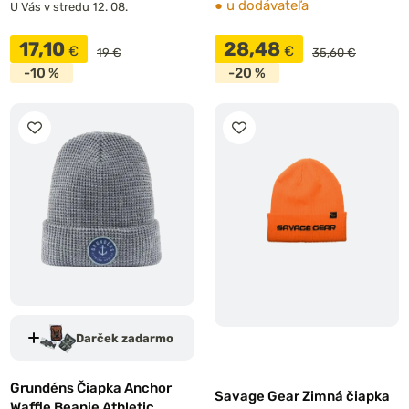
●
u dodávateľa
U Vás v stredu 12. 08.
17,10
28,48
€
€
19 €
35,60 €
-10 %
-20 %
Darček zadarmo
Grundéns Čiapka Anchor
Savage Gear Zimná čiapka
Waffle Beanie Athletic