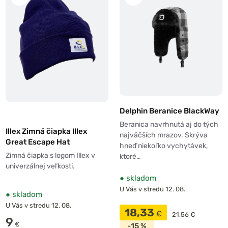
Delphin Beranice BlackWay
Beranica navrhnutá aj do tých
Illex Zimná čiapka Illex
najväčších mrazov. Skrýva
Great Escape Hat
hneď niekoľko vychytávek,
Zimná čiapka s logom Illex v
ktoré…
univerzálnej veľkosti.
●
skladom
U Vás v stredu 12. 08.
●
skladom
U Vás v stredu 12. 08.
18,33
€
21,56 €
9
€
-15 %