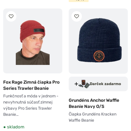
Fox Rage Zimná čiapka Pro
Darček zadarmo
Series Trawler Beanie
Funkčnosť a móda v jednom -
Grundéns Anchor Waffle
nevyhnutná súčasť zimnej
Beanie Navy O/S
výbavy Pro Series Trawler
Čiapka Grundéns Kracken
Beanie…
Waffle Beanie
●
skladom