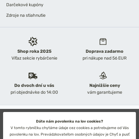
Darčekové kupóny
Zdroje na stiahnutie
Shop roka 2025
Doprava zadarmo
Víťaz sekcie rybárčenie
pri nákupe nad 56 EUR
Do dvoch dní u vás
Najnižšie ceny
pri objednávke do 14:00
vám garantujeme
2026 Chyť a pusť
Obchodné podmienky
Dáte nám povolenku na lov cookies?
Ochrana osobných údajov
V tomto rybníčku chytáme údaje cez cookies a potrebujeme od Vás
Technické riešenie: Simplia s.r.o.
povolenku na lov. Prevádzkovateľom osobných údajov je Chyť a pusť