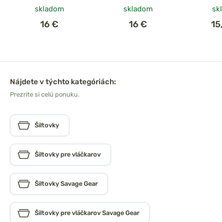
skladom
skladom
sk
16 €
16 €
15
Nájdete v týchto kategóriách:
Prezrite si celú ponuku.
Šiltovky
Šiltovky pre vláčkarov
Šiltovky Savage Gear
Šiltovky pre vláčkarov Savage Gear