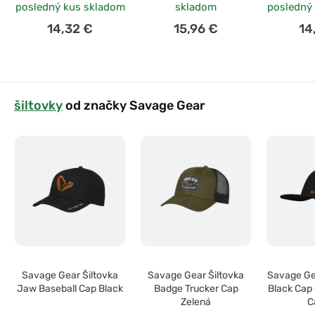
posledný kus skladom
skladom
posledný
14,32 €
15,96 €
14
šiltovky
od značky Savage Gear
Savage Gear Šiltovka
Savage Gear Šiltovka
Savage Gea
Jaw Baseball Cap Black
Badge Trucker Cap
Black Cap 
Zelená
C