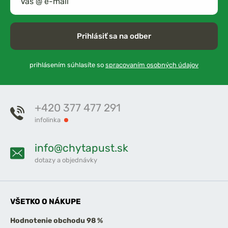
Prihlásiť sa na odber
prihlásením súhlasíte so
spracovaním osobných údajov
+420 377 477 291
infolinka
info@chytapust.sk
dotazy a objednávky
VŠETKO O NÁKUPE
Hodnotenie obchodu 98 %