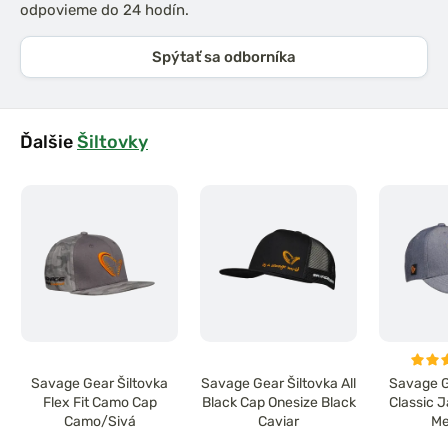
odpovieme do 24 hodín.
Spýtať sa odborníka
Ďalšie
Šiltovky
Savage Gear Šiltovka
Savage Gear Šiltovka All
Savage G
Flex Fit Camo Cap
Black Cap Onesize Black
Classic 
Camo/Sivá
Caviar
Me