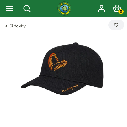
0
Šiltovky