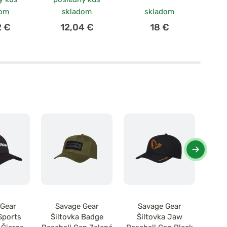
dom
skladom
skladom
2 €
12,04 €
18 €
 Gear
Savage Gear
Savage Gear
S
Sports
Šiltovka Badge
Šiltovka Jaw
Šil