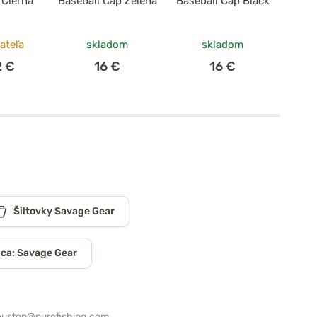
 Čierna
Baseball Cap Zelená
Baseball Cap Black
Flat
ateľa
skladom
skladom
2 €
16 €
16 €
Šiltovky Savage Gear
ca: Savage Gear
ouston@purefishing.com