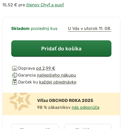
pre
členov Chyť a pusť
Skladom
posledný kus
U Vás v utorok 11. 08.
Pridať do košíka
Doprava
od 2,99 €
Garancia
najlepšieho nákupu
Darček ku
každej objednávke
Víťaz OBCHOD ROKA 2025
98 % zákazníkov
nás odporúča