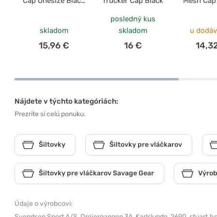
Cap Onesize Black
Trucker Cap Black
Mesh Cap
Caviar
posledný kus
skladom
skladom
u dodáv
15,96 €
16 €
14,3
Nájdete v týchto kategóriách:
Prezrite si celú ponuku.
Šiltovky
Šiltovky pre vláčkarov
Šiltovky pre vláčkarov Savage Gear
Výrob
Údaje o výrobcovi:
Svendsen Sport A/S,
Drejergangen 3A, Karlslunde, 2690,
stuart.h