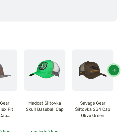
 Gear
Madcat Šiltovka
Savage Gear
S
lex Fit
Skull Baseball Cap
Šiltovka SG4 Cap
Ši
Cap
Olive Green
Base
Sivá
ý kus
posledný kus