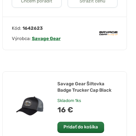
Chcem poradiť
Strážiť cenu
Kód:
1642623
Výrobca:
Savage Gear
Savage Gear Šiltovka
Badge Trucker Cap Black
Skladom
1ks
16 €
Pridať do košíka