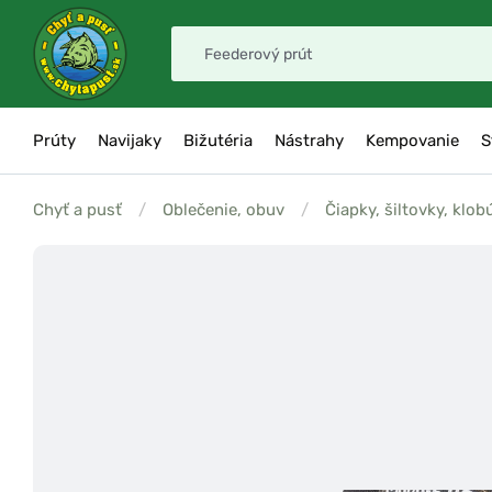
Prúty
Navijaky
Bižutéria
Nástrahy
Kempovanie
S
Chyť a pusť
/
Oblečenie, obuv
/
Čiapky, šiltovky, klob