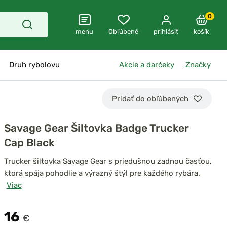
0
menu
Obľúbené
prihlásiť
košík
Druh rybolovu
Akcie a darčeky
Značky
Pridať do obľúbených
Savage Gear Šiltovka Badge Trucker
Cap Black
Trucker šiltovka Savage Gear s priedušnou zadnou časťou,
ktorá spája pohodlie a výrazný štýl pre každého rybára.
Viac
16
€