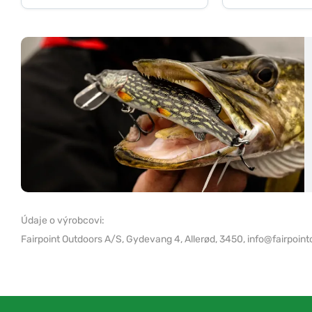
Údaje o výrobcovi:
Fairpoint Outdoors A/S,
Gydevang 4, Allerød, 3450,
info@fairpoint