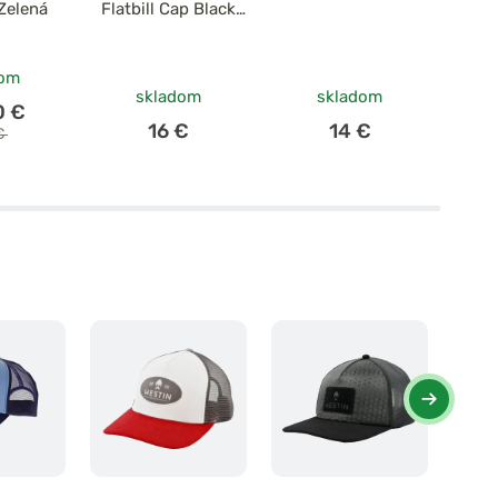
Zelená
Flatbill Cap Black
Orange
po
dom
skladom
skladom
0 €
16 €
14 €
€