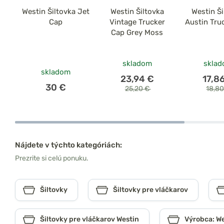
Westin Šiltovka Jet
Westin Šiltovka
Westin Ši
Cap
Vintage Trucker
Austin Tru
Cap Grey Moss
skladom
skla
skladom
23,94 €
17,8
30 €
25,20 €
18,8
Nájdete v týchto kategóriách:
Prezrite si celú ponuku.
Šiltovky
Šiltovky pre vláčkarov
Šiltovky pre vláčkarov Westin
Výrobca: W