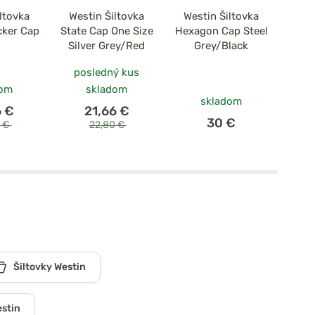
ltovka
Westin Šiltovka
Westin Šiltovka
Wes
cker Cap
State Cap One Size
Hexagon Cap Steel
C
Silver Grey/Red
Grey/Black
posledný kus
dom
skladom
skladom
6 €
21,66 €
30 €
0 €
22,80 €
Šiltovky Westin
estin