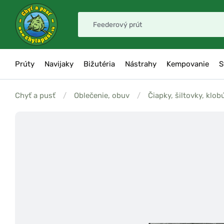
Prúty
Navijaky
Bižutéria
Nástrahy
Kempovanie
S
Chyť a pusť
/
Oblečenie, obuv
/
Čiapky, šiltovky, klob