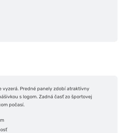
e vyzerá. Predné panely zdobí atraktívny
nášivkou s logom. Zadná časť zo športovej
com počasí.
om
nosť