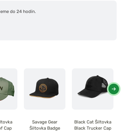
ieme do 24 hodín.
ltovka
Savage Gear
Black Cat Šiltovka
KU
pf Cap
Šiltovka Badge
Black Trucker Cap
Dece