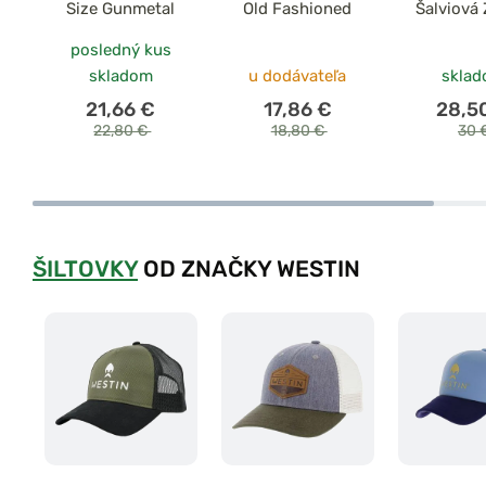
Size Gunmetal
Old Fashioned
Šalviová 
posledný kus
skladom
u dodávateľa
skla
21,66 €
17,86 €
28,5
22,80 €
18,80 €
30 
ŠILTOVKY
OD ZNAČKY WESTIN