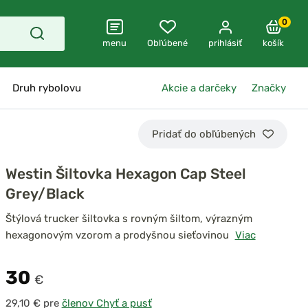
0
menu
Obľúbené
prihlásiť
košík
Druh rybolovu
Akcie a darčeky
Značky
Pridať do obľúbených
Westin Šiltovka Hexagon Cap Steel
Grey/Black
Štýlová trucker šiltovka s rovným šiltom, výrazným
hexagonovým vzorom a prodyšnou sieťovinou
Viac
30
€
pre
členov Chyť a pusť