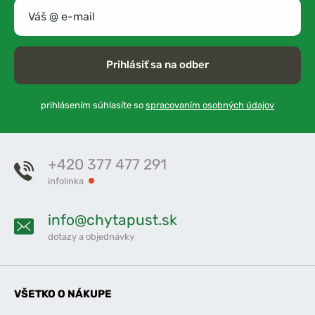
Prihlásiť sa na odber
prihlásením súhlasíte so
spracovaním osobných údajov
+420 377 477 291
infolinka
info@chytapust.sk
dotazy a objednávky
VŠETKO O NÁKUPE