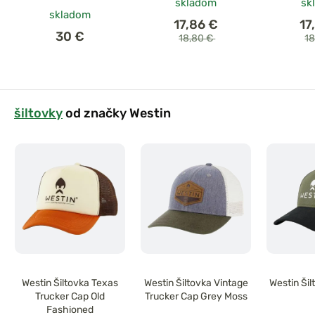
skladom
sk
skladom
17,86 €
17
30 €
18,80 €
1
šiltovky
od značky Westin
Westin Šiltovka Texas
Westin Šiltovka Vintage
Westin Ši
Trucker Cap Old
Trucker Cap Grey Moss
Fashioned