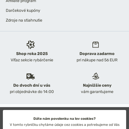
Affiliate program
Darčekové kupóny
Zdroje na stiahnutie
Shop roka 2025
Doprava zadarmo
Víťaz sekcie rybárčenie
pri nákupe nad 56 EUR
Do dvoch dní u vás
Najnižšie ceny
pri objednávke do 14:00
vám garantujeme
2026 Chyť a pusť
Obchodné podmienky
Dáte nám povolenku na lov cookies?
Ochrana osobných údajov
V tomto rybníčku chytáme údaje cez cookies a potrebujeme od Vás