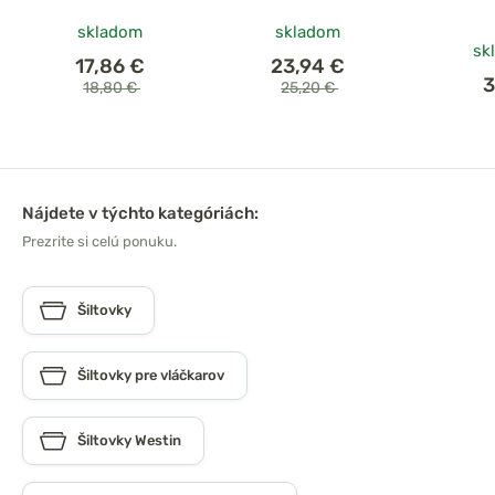
skladom
skladom
sk
17,86 €
23,94 €
3
18,80 €
25,20 €
Nájdete v týchto kategóriách:
Prezrite si celú ponuku.
Šiltovky
Šiltovky pre vláčkarov
Šiltovky Westin