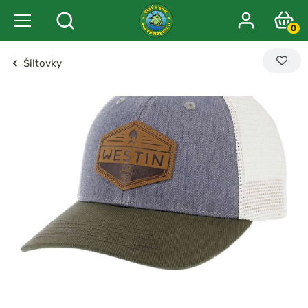
0
Šiltovky