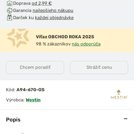
Doprava
od 2,99 €
Garancia
najlepšieho nákupu
Darček ku
každej objednávke
Víťaz OBCHOD ROKA 2025
98 % zákazníkov
nás odporúča
Chcem poradiť
Strážiť cenu
Kód:
A94-670-OS
Výrobca:
Westin
Popis