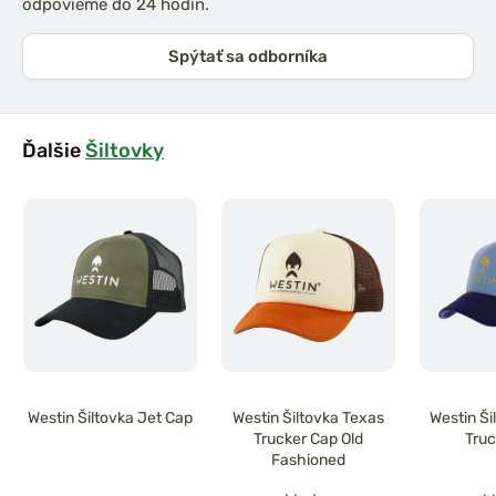
odpovieme do 24 hodín.
Spýtať sa odborníka
Ďalšie
Šiltovky
Westin Šiltovka Jet Cap
Westin Šiltovka Texas
Westin Ši
Trucker Cap Old
Truc
Fashioned