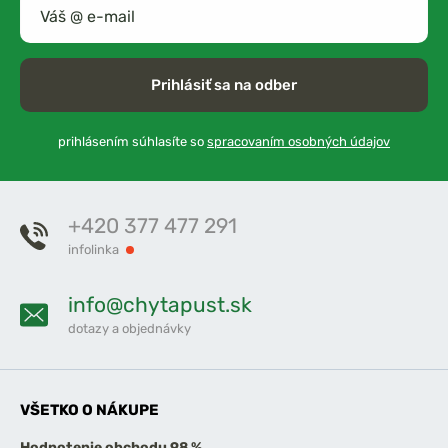
Prihlásiť sa na odber
prihlásením súhlasíte so
spracovaním osobných údajov
+420 377 477 291
infolinka
info@chytapust.sk
dotazy a objednávky
VŠETKO O NÁKUPE
Hodnotenie obchodu 98 %