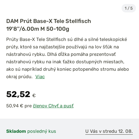
1
/
5
DAM Prút Base-X Tele Stellfisch
19'8''/6.00m M 50-100g
Prúty Base-X Tele Stellfisch sú dlhé a silné teleskopické
prúty, ktoré sa najčastejšie používajú na lov šťúk na
nástrahovú rybku. Dlhá dĺžka pomáha prezentovať
nástrahovú rybku na inak ťažko dostupných miestach,
ako sú napríklad druhý koniec potopeného stromu alebo
okraj prúdu.
Viac
52,52
€
pre
členov Chyť a pusť
Skladom
posledný kus
U Vás v stredu 12. 08.