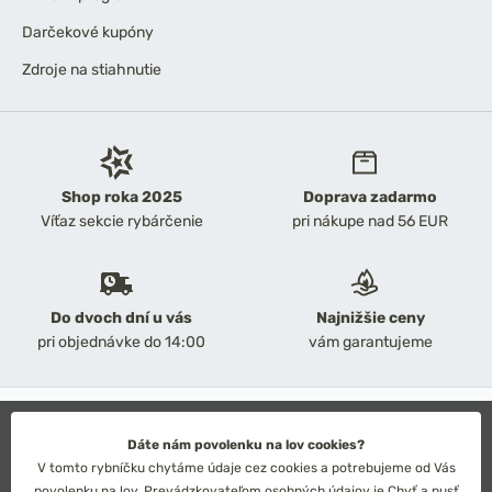
Darčekové kupóny
Zdroje na stiahnutie
Shop roka 2025
Doprava zadarmo
Víťaz sekcie rybárčenie
pri nákupe nad 56 EUR
Do dvoch dní u vás
Najnižšie ceny
pri objednávke do 14:00
vám garantujeme
2026 Chyť a pusť
Obchodné podmienky
Dáte nám povolenku na lov cookies?
Ochrana osobných údajov
V tomto rybníčku chytáme údaje cez cookies a potrebujeme od Vás
Technické riešenie: Simplia s.r.o.
povolenku na lov. Prevádzkovateľom osobných údajov je Chyť a pusť