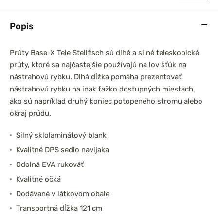
Popis
Prúty Base-X Tele Stellfisch sú dlhé a silné teleskopické
prársky set
DAM Prút Iconic Carp
0 3,6m 3lb
3,60m 3,50lb Akcia 1+1
prúty, ktoré sa najčastejšie používajú na lov šťúk na
el
2-dielny
nástrahovú rybku. Dlhá dĺžka pomáha prezentovať
nástrahovú rybku na inak ťažko dostupných miestach,
ako sú napríklad druhý koniec potopeného stromu alebo
okraj prúdu.
Silný sklolaminátový blank
Kvalitné DPS sedlo navijaka
Odolná EVA rukoväť
Kvalitné očká
Dodávané v látkovom obale
Transportná dĺžka 121 cm