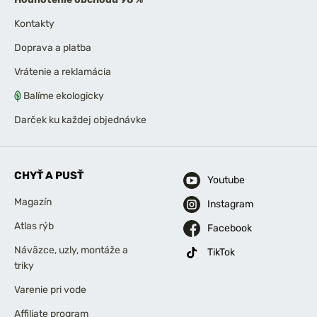
Kontakty
Doprava a platba
Vrátenie a reklamácia
Balíme ekologicky
Darček ku každej objednávke
CHYŤ A PUSŤ
Youtube
Magazín
Instagram
Atlas rýb
Facebook
Náväzce, uzly, montáže a
TikTok
triky
Varenie pri vode
Affiliate program