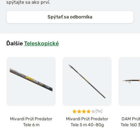
spýtajte sa ako prví.
Spýtať sa odborníka
Ďalšie
Teleskopické
(1x)
Mivardi Prút Predator
Mivardi Prút Predator
DAM Prút
Tele 6 m
Tele 5 m 40-80g
Tele 160 