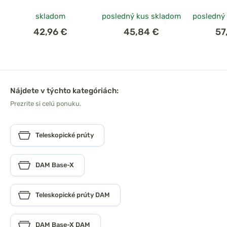
skladom
posledný kus skladom
posledný
42,96 €
45,84 €
57
Nájdete v týchto kategóriách:
Prezrite si celú ponuku.
Teleskopické prúty
DAM Base-X
Teleskopické prúty DAM
DAM Base-X DAM