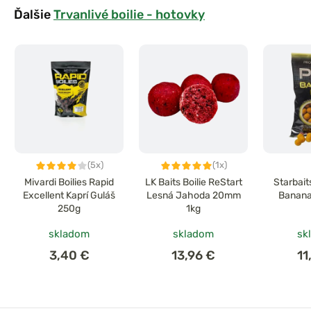
Ďalšie
Trvanlivé boilie - hotovky
(5x)
(1x)
Mivardi Boilies Rapid
LK Baits Boilie ReStart
Starbait
Excellent Kaprí Guláš
Lesná Jahoda 20mm
Banana
250g
1kg
skladom
skladom
sk
3,40 €
13,96 €
11