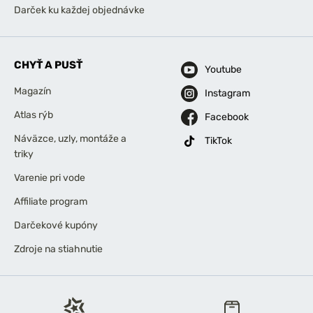
Darček ku každej objednávke
CHYŤ A PUSŤ
Youtube
Magazín
Instagram
Atlas rýb
Facebook
Náväzce, uzly, montáže a
TikTok
triky
Varenie pri vode
Affiliate program
Darčekové kupóny
Zdroje na stiahnutie