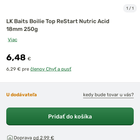
1
/
1
LK Baits Boilie Top ReStart Nutric Acid
18mm 250g
Viac
6,48
€
pre
členov Chyť a pusť
U dodávateľa
kedy bude tovar u vás?
Pridať do košíka
Doprava
od 2,99 €