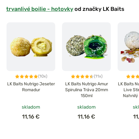
trvanlivé boilie - hotovky
od značky LK Baits
(10x)
(11x)
LK Baits Nutrigo Jeseter
LK Baits Nutrigo Amur
LK Baits N
Romadur
Spirulina Tráva 20mm
Live St
150ml
Nahnilý
skladom
skladom
sk
11,16 €
11,16 €
11