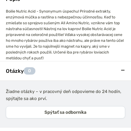
Boilie Nutric Acid - Synonymum úspechu! Prírodné extrakty,
enzýmová múčka a rastlina s nebezpečnou účinnosťou. Keď to
zmiešate so sprejovo sušeným All Amino Nutric, vznikne vám top
nástraha súčasnosti! Nástroj na lov kaprov! Boilie Nutric Acid je
pripravené na celoročné použitie! Vďaka vysokej obstarávacej cene
ho mnoho rybárov používa iba ako nástrahu, ale práve na tento účel
sme ho vyvíjali. Je to najsilnejší magnet na kapry, aký sme v
posledných rokoch použili. Určené iba pre rybárov loviacich
metódou chyť a pusť!
Otázky
0
Žiadne otázky – v pracovný deň odpovieme do 24 hodín,
spýtajte sa ako prví.
Spýtať sa odborníka