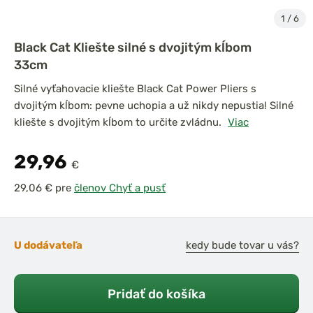
1
/
6
Black Cat Kliešte silné s dvojitým kĺbom
33cm
Silné vyťahovacie kliešte Black Cat Power Pliers s
dvojitým kĺbom: pevne uchopia a už nikdy nepustia! Silné
kliešte s dvojitým kĺbom to určite zvládnu.
Viac
29,96
€
pre
členov Chyť a pusť
U dodávateľa
kedy bude tovar u vás?
Pridať do košíka