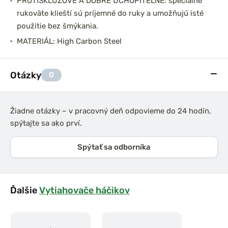
PROTISKLUZOVÉ A DOBRE UCHOPITEĽNÉ: špeciálne
rukoväte klieští sú príjemné do ruky a umožňujú isté
použitie bez šmýkania.
MATERIÁL: High Carbon Steel
Otázky
0
Žiadne otázky – v pracovný deň odpovieme do 24 hodín,
spýtajte sa ako prví.
Spýtať sa odborníka
Ďalšie
Vytiahovače háčikov