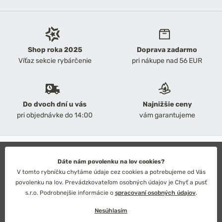
Shop roka 2025
Doprava zadarmo
Víťaz sekcie rybárčenie
pri nákupe nad 56 EUR
Do dvoch dní u vás
Najnižšie ceny
pri objednávke do 14:00
vám garantujeme
2026 Chyť a pusť
Obchodné podmienky
Dáte nám povolenku na lov cookies?
Ochrana osobných údajov
V tomto rybníčku chytáme údaje cez cookies a potrebujeme od Vás
Technické riešenie: Simplia s.r.o.
povolenku na lov. Prevádzkovateľom osobných údajov je Chyť a pusť
Strategický dizajn: Petr Široký
s.r.o. Podrobnejšie informácie o
spracovaní osobných údajov
.
Nesúhlasím