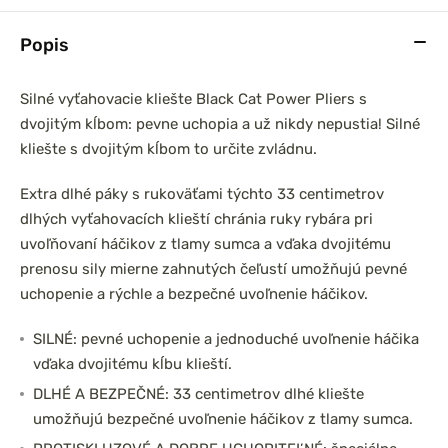
Popis
Silné vyťahovacie kliešte Black Cat Power Pliers s
dvojitým kĺbom: pevne uchopia a už nikdy nepustia! Silné
kliešte s dvojitým kĺbom to určite zvládnu.
Extra dlhé páky s rukoväťami týchto 33 centimetrov
dlhých vyťahovacích klieští chránia ruky rybára pri
uvoľňovaní háčikov z tlamy sumca a vďaka dvojitému
prenosu sily mierne zahnutých čeľustí umožňujú pevné
uchopenie a rýchle a bezpečné uvoľnenie háčikov.
SILNÉ: pevné uchopenie a jednoduché uvoľnenie háčika
vďaka dvojitému kĺbu klieští.
DLHÉ A BEZPEČNÉ: 33 centimetrov dlhé kliešte
umožňujú bezpečné uvoľnenie háčikov z tlamy sumca.