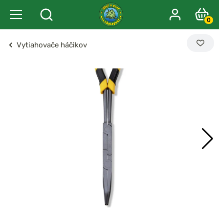
0
Vytiahovače háčikov