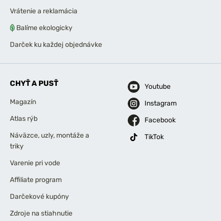
Vrátenie a reklamácia
Balíme ekologicky
Darček ku každej objednávke
CHYŤ A PUSŤ
Youtube
Magazín
Instagram
Atlas rýb
Facebook
Náväzce, uzly, montáže a
TikTok
triky
Varenie pri vode
Affiliate program
Darčekové kupóny
Zdroje na stiahnutie