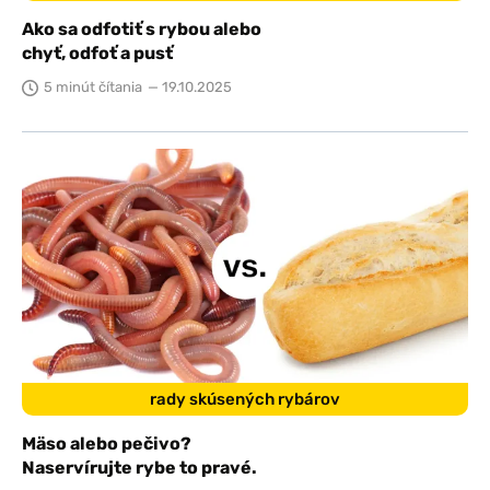
Ako sa odfotiť s rybou alebo
chyť, odfoť a pusť
5 minút čítania
— 19.10.2025
rady skúsených rybárov
Mäso alebo pečivo?
Naservírujte rybe to pravé.