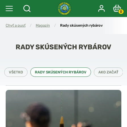
0
Chyť a pusť
/
Magazín
/
Rady skúsených rybárov
RADY SKÚSENÝCH RYBÁROV
VŠETKO
RADY SKÚSENÝCH RYBÁROV
AKO ZAČAŤ