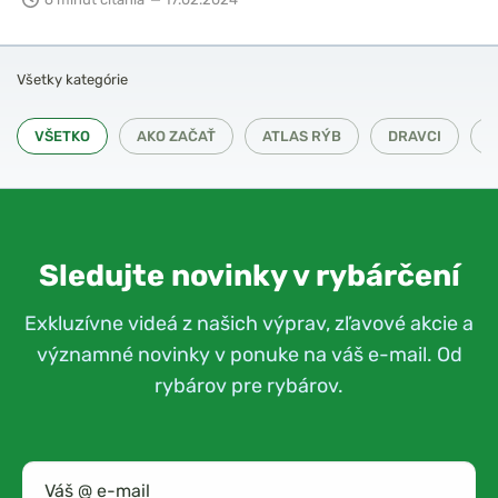
Všetky kategórie
VŠETKO
AKO ZAČAŤ
ATLAS RÝB
DRAVCI
N
Sledujte novinky v rybárčení
Exkluzívne videá z našich výprav, zľavové akcie a
významné novinky v ponuke na váš e-mail. Od
rybárov pre rybárov.