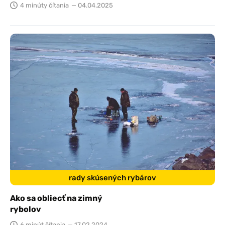
4 minúty čítania
— 04.04.2025
rady skúsených rybárov
Ako sa obliecť na zimný
rybolov
6 minút čítania
— 17.02.2024