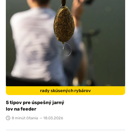
rady skúsených rybárov
5 tipov pre úspešný jarný
lov na feeder
8 minút čítania
— 18.03.2026