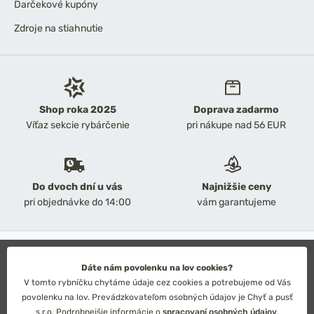
Darčekové kupóny
Zdroje na stiahnutie
Shop roka 2025
Doprava zadarmo
Víťaz sekcie rybárčenie
pri nákupe nad 56 EUR
Do dvoch dní u vás
Najnižšie ceny
pri objednávke do 14:00
vám garantujeme
2026 Chyť a pusť
Obchodné podmienky
Dáte nám povolenku na lov cookies?
Ochrana osobných údajov
V tomto rybníčku chytáme údaje cez cookies a potrebujeme od Vás
Technické riešenie: Simplia s.r.o.
povolenku na lov. Prevádzkovateľom osobných údajov je Chyť a pusť
Strategický dizajn: Petr Široký
s.r.o. Podrobnejšie informácie o
spracovaní osobných údajov
.