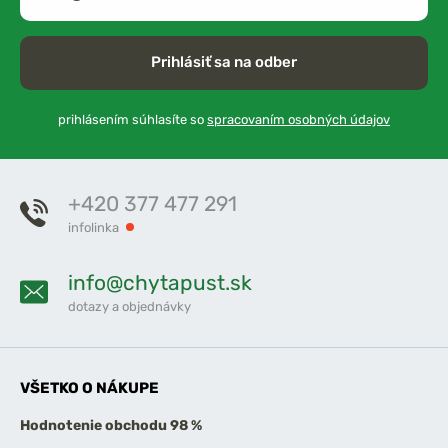
Prihlásiť sa na odber
prihlásením súhlasíte so
spracovaním osobných údajov
+420 377 477 291
infolinka
info@chytapust.sk
dotazy a objednávky
VŠETKO O NÁKUPE
Hodnotenie obchodu 98 %