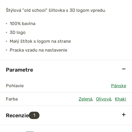
Štýlová "old school" šiltovka s 3D logom vpredu.
100% bavlna
3D logo
Malý štítok s logom na strane
Pracka vzadu na nastavenie
Parametre
Pohlavie
Pánske
Farba
Zelená
,
Olivová
,
Khaki
Recenzie
1