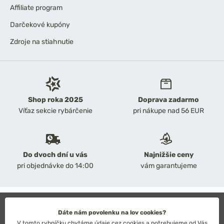
Affiliate program
Darčekové kupóny
Zdroje na stiahnutie
Shop roka 2025
Doprava zadarmo
Víťaz sekcie rybárčenie
pri nákupe nad 56 EUR
Do dvoch dní u vás
Najnižšie ceny
pri objednávke do 14:00
vám garantujeme
2026 Chyť a pusť
Obchodné podmienky
Dáte nám povolenku na lov cookies?
Ochrana osobných údajov
V tomto rybníčku chytáme údaje cez cookies a potrebujeme od Vás