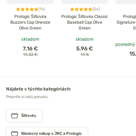
(1x)
(5x)
Prologic Šiltovka
Prologic Šiltovka Classic
Prolog
Buzzers Cap Onesize
Baseball Cap Olive
Signature
Olive Green
Green
G
skladom
skladom
posledný
7,16 €
5,96 €
15
14,32 €
14 €
Nájdete v týchto kategóriách:
Prezrite si celú ponuku.
Šiltovky
Bleskový nákup s JRC a Prologic