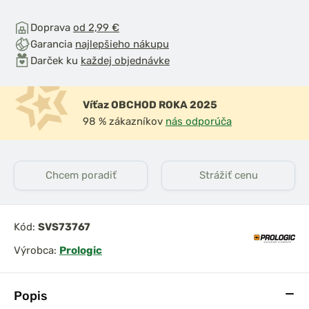
Doprava
od 2,99 €
Garancia
najlepšieho nákupu
Darček ku
každej objednávke
Víťaz OBCHOD ROKA 2025
98 % zákazníkov
nás odporúča
Chcem poradiť
Strážiť cenu
Kód:
SVS73767
Výrobca:
Prologic
Popis