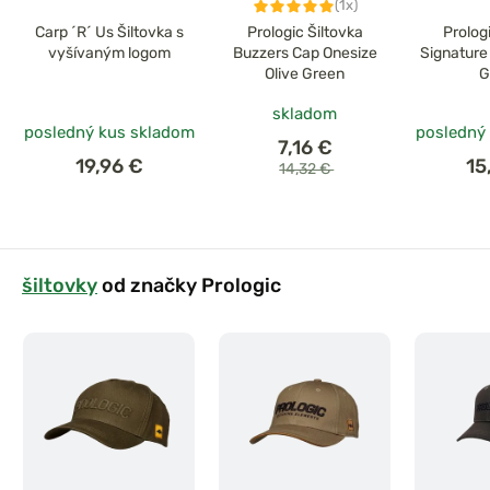
(1x)
Carp ´R´ Us Šiltovka s
Prologic Šiltovka
Prolog
vyšívaným logom
Buzzers Cap Onesize
Signature
Olive Green
G
skladom
posledný kus skladom
posledný
7,16 €
19,96 €
15
14,32 €
šiltovky
od značky Prologic