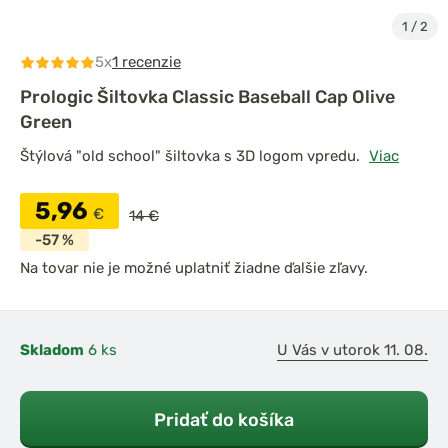
1
/
2
5x
1 recenzie
Prologic Šiltovka Classic Baseball Cap Olive
Green
Štýlová "old school" šiltovka s 3D logom vpredu.
Viac
5,96
€
14 €
-57 %
Na tovar nie je možné uplatniť žiadne ďalšie zľavy.
Skladom
6 ks
U Vás v utorok 11. 08.
Pridať do košíka