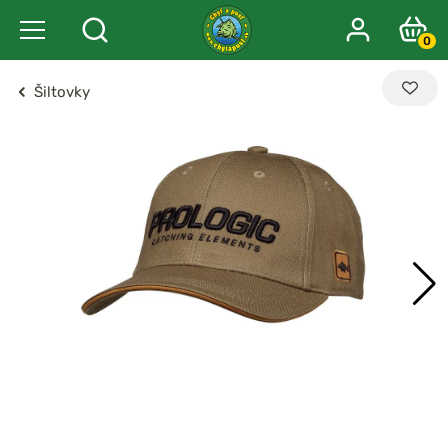
0
Šiltovky