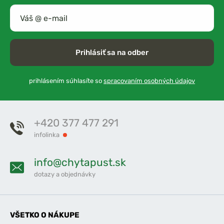
Prihlásiť sa na odber
prihlásením súhlasíte so
spracovaním osobných údajov
+420 377 477 291
infolinka
info@chytapust.sk
dotazy a objednávky
VŠETKO O NÁKUPE